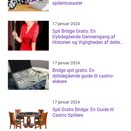
spilentusiaster
17 januar 2024
Spil Bridge Gratis: En
Dybdegående Gennemgang af
Historien og Vigtigheden af dette
Casino Spil
17 januar 2024
Bridge spil gratis: En
dybdegående guide til casino-
elskere
17 januar 2024
Spil Gratis Bridge: En Guide til
Casino Spillere