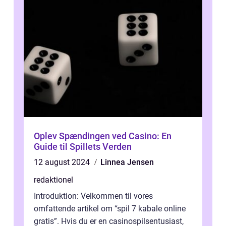
Oplev Spændingen ved Casino: En
Guide til Spillets Verden
12 august 2024
Linnea Jensen
redaktionel
Introduktion: Velkommen til vores
omfattende artikel om “spil 7 kabale online
gratis”. Hvis du er en casinospilsentusiast,