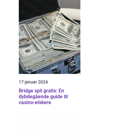
17 januar 2024
Bridge spil gratis: En
dybdegående guide til
casino-elskere