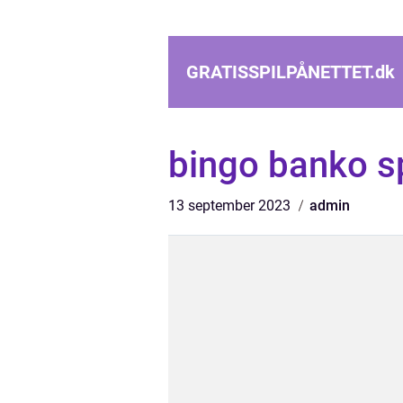
GRATISSPILPÅNETTET.
dk
bingo banko sp
13 september 2023
admin