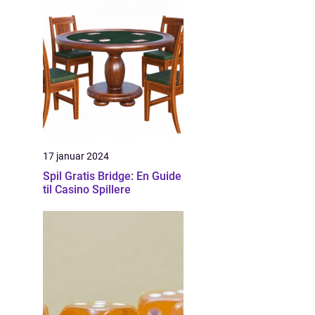
17 januar 2024
Spil Gratis Bridge: En Guide
til Casino Spillere