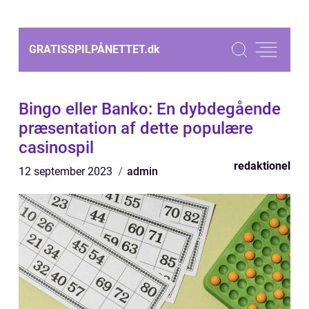
GRATISSPILPÅNETTET.
dk
Bingo eller Banko: En dybdegående
præsentation af dette populære
casinospil
redaktionel
12 september 2023
admin