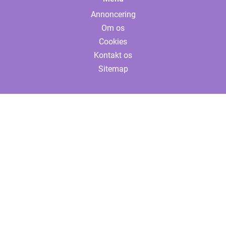
Annoncering
Om os
Cookies
Kontakt os
Sitemap