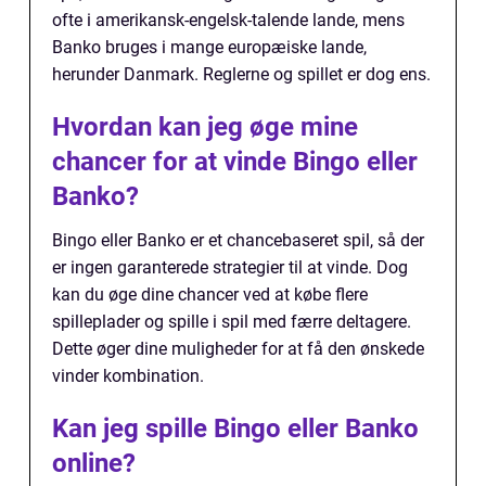
ofte i amerikansk-engelsk-talende lande, mens
Banko bruges i mange europæiske lande,
herunder Danmark. Reglerne og spillet er dog ens.
Hvordan kan jeg øge mine
chancer for at vinde Bingo eller
Banko?
Bingo eller Banko er et chancebaseret spil, så der
er ingen garanterede strategier til at vinde. Dog
kan du øge dine chancer ved at købe flere
spilleplader og spille i spil med færre deltagere.
Dette øger dine muligheder for at få den ønskede
vinder kombination.
Kan jeg spille Bingo eller Banko
online?