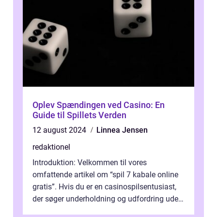
Oplev Spændingen ved Casino: En
Guide til Spillets Verden
12 august 2024
Linnea Jensen
redaktionel
Introduktion: Velkommen til vores
omfattende artikel om “spil 7 kabale online
gratis”. Hvis du er en casinospilsentusiast,
der søger underholdning og udfordring uden
at skulle bruge penge,...