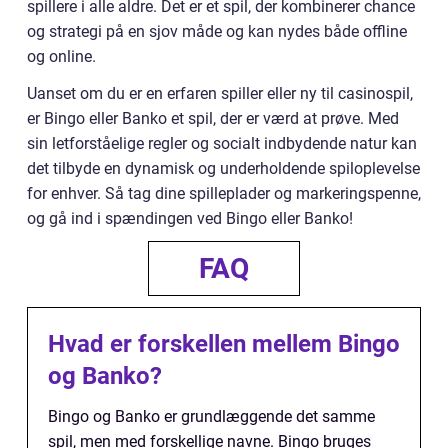
spillere i alle aldre. Det er et spil, der kombinerer chance
og strategi på en sjov måde og kan nydes både offline
og online.
Uanset om du er en erfaren spiller eller ny til casinospil,
er Bingo eller Banko et spil, der er værd at prøve. Med
sin letforståelige regler og socialt indbydende natur kan
det tilbyde en dynamisk og underholdende spiloplevelse
for enhver. Så tag dine spilleplader og markeringspenne,
og gå ind i spændingen ved Bingo eller Banko!
FAQ
Hvad er forskellen mellem Bingo
og Banko?
Bingo og Banko er grundlæggende det samme
spil, men med forskellige navne. Bingo bruges