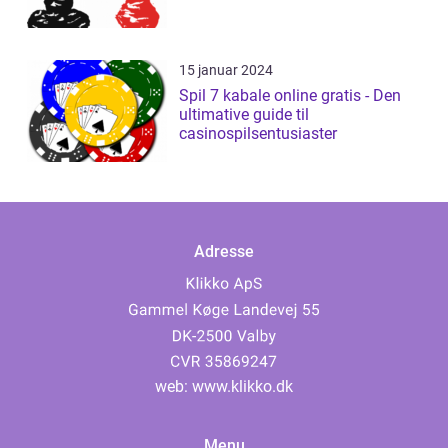
15 januar 2024
Spil 7 kabale online gratis - Den
ultimative guide til
casinospilsentusiaster
Adresse
web:
www.klikko.dk
Menu