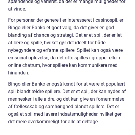
spændende og varieret, da der er mange muligheder for
at vinde.
For personer, der generelt er interesseret i casinospil, er
Bingo eller Banko et godt valg, da det giver en god
blanding af chance og strategi. Det er et spil, der er let
at lære og spille, hvilket gør det ideelt for både
nybegyndere og erfarne spillere. Spillet kan også være
en social oplevelse, da det ofte spilles i grupper eller i
online chatrum, hvor spillere kan kommunikere med
hinanden.
Bingo eller Banko er også kendt for at være et populært
spil blandt ældre spillere. Det er et spil, der kan nydes af
mennesker i alle aldre, og det kan give en fornemmelse
af fællesskab og samhørighed blandt spillere. Det er
også et spil med lavere indsatsmuligheder, hvilket gør
det mere overkommeligt for alle at deltage.