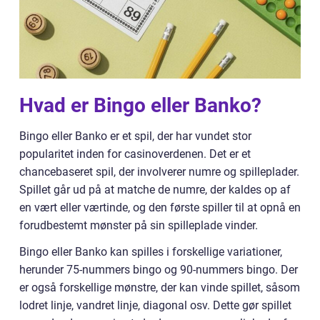
Hvad er Bingo eller Banko?
Bingo eller Banko er et spil, der har vundet stor
popularitet inden for casinoverdenen. Det er et
chancebaseret spil, der involverer numre og spilleplader.
Spillet går ud på at matche de numre, der kaldes op af
en vært eller værtinde, og den første spiller til at opnå en
forudbestemt mønster på sin spilleplade vinder.
Bingo eller Banko kan spilles i forskellige variationer,
herunder 75-nummers bingo og 90-nummers bingo. Der
er også forskellige mønstre, der kan vinde spillet, såsom
lodret linje, vandret linje, diagonal osv. Dette gør spillet