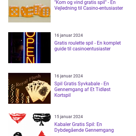
"Kom og vind gratis spil" - En
Vejledning til Casino-entusiaster
16 januar 2024
Gratis roulette spil - En komplet
guide til casinoentusiaster
16 januar 2024
Spil Gratis Syvkabale - En
Gennemgang af Et Tidløst
Kortspil
15 januar 2024
Kabaler Gratis Spil: En
Dybdegående Gennemgang