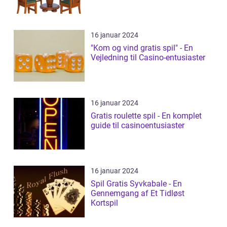
16 januar 2024
"Kom og vind gratis spil" - En
Vejledning til Casino-entusiaster
16 januar 2024
Gratis roulette spil - En komplet
guide til casinoentusiaster
16 januar 2024
Spil Gratis Syvkabale - En
Gennemgang af Et Tidløst
Kortspil