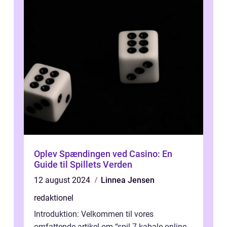
Oplev Spændingen ved Casino: En
Guide til Spillets Verden
12 august 2024
Linnea Jensen
redaktionel
Introduktion: Velkommen til vores
omfattende artikel om “spil 7 kabale online