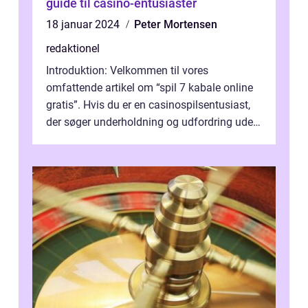
guide til casino-entusiaster
18 januar 2024
Peter Mortensen
redaktionel
Introduktion: Velkommen til vores
omfattende artikel om “spil 7 kabale online
gratis”. Hvis du er en casinospilsentusiast,
der søger underholdning og udfordring uden
at skulle bruge penge,...