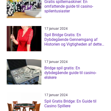
Gratis spillemaskiner: En
omfattende guide til casino-
spilentusiaster
17 januar 2024
Spil Bridge Gratis: En
Dybdegående Gennemgang af
Historien og Vigtigheden af dette
Casino Spil
17 januar 2024
Bridge spil gratis: En
dybdegående guide til casino-
elskere
17 januar 2024
Spil Gratis Bridge: En Guide til
Casino Spillere