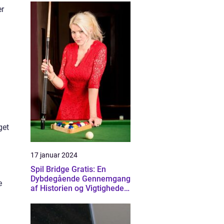
er
get
17 januar 2024
Spil Bridge Gratis: En
Dybdegående Gennemgang
e
af Historien og Vigtigheden
af dette Casino Spil