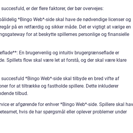
uccesfuld, er der flere faktorer, der bør overvejes:
 pålidelig *Bingo Web*-side skal have de nødvendige licenser og
t foregår på en retfærdig og sikker måde. Det er vigtigt at vælge en
ingsgateway for at beskytte spillernes personlige og finansielle
flade**: En brugervenlig og intuitiv brugergrænseflade er
. Spillets flow skal være let at forstå, og der skal være klare
n succesfuld *Bingo Web*-side skal tilbyde en bred vifte af
ner for at tiltrække og fastholde spillere. Dette inkluderer
dende tilbud.
vice er afgørende for enhver *Bingo Web*-side. Spillere skal ha
eteamet, hvis de har spørgsmål eller oplever problemer under