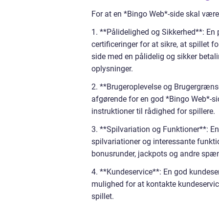
For at en *Bingo Web*-side skal være s
1. **Pålidelighed og Sikkerhed**: En
certificeringer for at sikre, at spille
side med en pålidelig og sikker betal
oplysninger.
2. **Brugeroplevelse og Brugergrænse
afgørende for en god *Bingo Web*-side
instruktioner til rådighed for spillere.
3. **Spilvariation og Funktioner**: E
spilvariationer og interessante funktio
bonusrunder, jackpots og andre spæn
4. **Kundeservice**: En god kundeser
mulighed for at kontakte kundeservic
spillet.