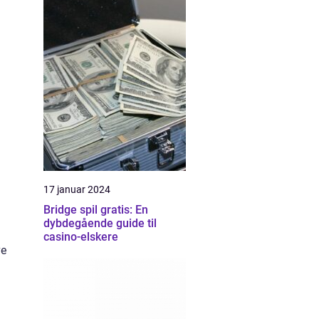
17 januar 2024
Bridge spil gratis: En
dybdegående guide til
casino-elskere
ve