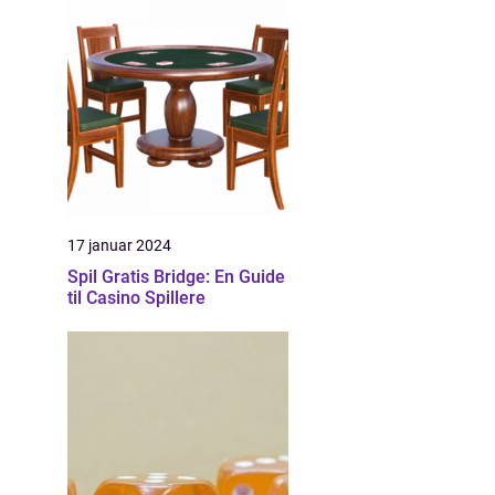
17 januar 2024
Spil Gratis Bridge: En Guide
til Casino Spillere