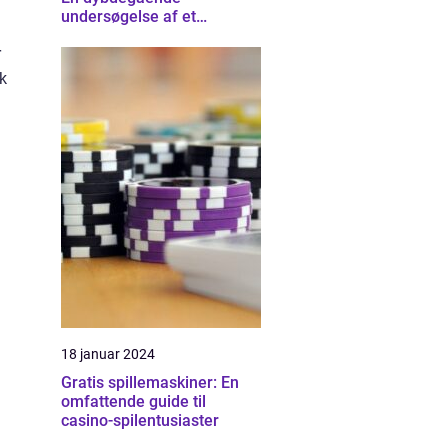
undersøgelse af et
populært casinospil
r
ik
18 januar 2024
Gratis spillemaskiner: En
omfattende guide til
casino-spilentusiaster