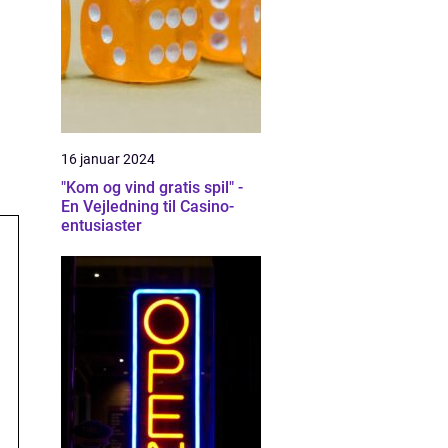
16 januar 2024
"Kom og vind gratis spil" -
En Vejledning til Casino-
entusiaster