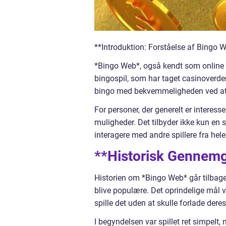
**Introduktion: Forståelse af Bingo 
*Bingo Web*, også kendt som online b
bingospil, som har taget casinoverde
bingo med bekvemmeligheden ved at ku
For personer, der generelt er interes
muligheder. Det tilbyder ikke kun en 
interagere med andre spillere fra hel
**Historisk Gennemg
Historien om *Bingo Web* går tilbage 
blive populære. Det oprindelige mål va
spille det uden at skulle forlade dere
I begyndelsen var spillet ret simpe