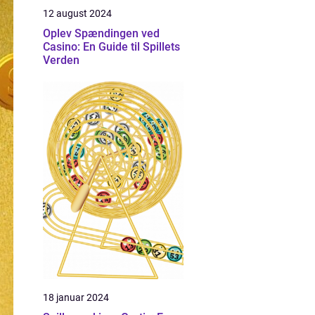
12 august 2024
Oplev Spændingen ved
Casino: En Guide til Spillets
Verden
18 januar 2024