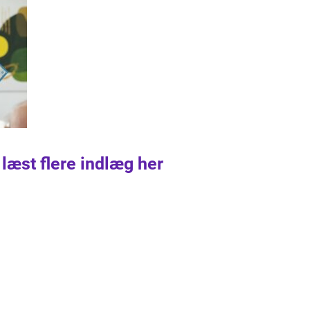
 læst flere indlæg her