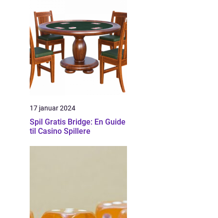
17 januar 2024
Spil Gratis Bridge: En Guide
til Casino Spillere