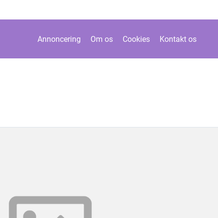
Annoncering
Om os
Cookies
Kontakt os