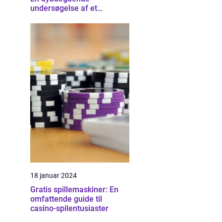
undersøgelse af et
populært casinospil
18 januar 2024
Gratis spillemaskiner: En
omfattende guide til
casino-spilentusiaster