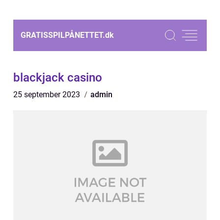
GRATISSPILPÅNETTET.
dk
blackjack casino
25 september 2023
admin