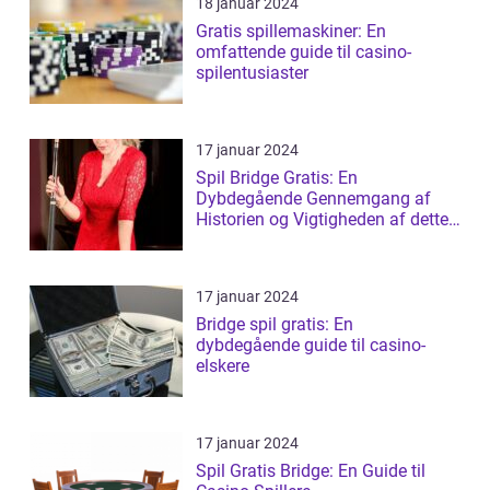
18 januar 2024
Gratis spillemaskiner: En
omfattende guide til casino-
spilentusiaster
17 januar 2024
Spil Bridge Gratis: En
Dybdegående Gennemgang af
Historien og Vigtigheden af dette
Casino Spil
17 januar 2024
Bridge spil gratis: En
dybdegående guide til casino-
elskere
17 januar 2024
Spil Gratis Bridge: En Guide til