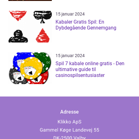
15 januar 2024
Kabaler Gratis Spil: En
Dybdegående Gennemgang
15 januar 2024
Spil 7 kabale online gratis - Den
ultimative guide til
casinospilsentusiaster
Adresse