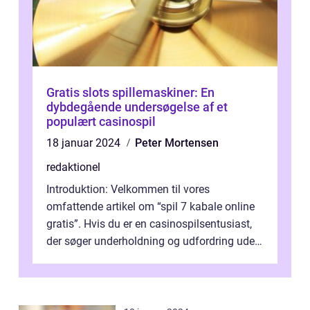
Gratis slots spillemaskiner: En
dybdegående undersøgelse af et
populært casinospil
18 januar 2024
Peter Mortensen
redaktionel
Introduktion: Velkommen til vores
omfattende artikel om “spil 7 kabale online
gratis”. Hvis du er en casinospilsentusiast,
der søger underholdning og udfordring uden
at skulle bruge penge,...