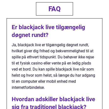
FAQ
Er blackjack live tilgængelig
døgnet rundt?
Ja, blackjack live er tilgængelig døgnet rundt,
hvilket giver dig frihed og bekvemmelighed til at
spille på ethvert tidspunkt. Du behøver ikke rejse
til et fysisk casino eller vente på en ledig plads
ved et bord. Du kan spille blackjack live når som
helst og hvor som helst, så længe du har adgang
til en computer eller mobil enhed med
internetforbindelse.
Hvordan adskiller blackjack live
sig fra traditionel blackjack?