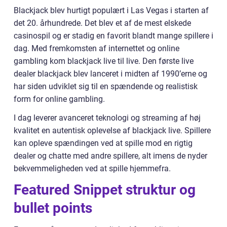
Blackjack blev hurtigt populært i Las Vegas i starten af
det 20. århundrede. Det blev et af de mest elskede
casinospil og er stadig en favorit blandt mange spillere i
dag. Med fremkomsten af internettet og online
gambling kom blackjack live til live. Den første live
dealer blackjack blev lanceret i midten af 1990’erne og
har siden udviklet sig til en spændende og realistisk
form for online gambling.
I dag leverer avanceret teknologi og streaming af høj
kvalitet en autentisk oplevelse af blackjack live. Spillere
kan opleve spændingen ved at spille mod en rigtig
dealer og chatte med andre spillere, alt imens de nyder
bekvemmeligheden ved at spille hjemmefra.
Featured Snippet struktur og
bullet points