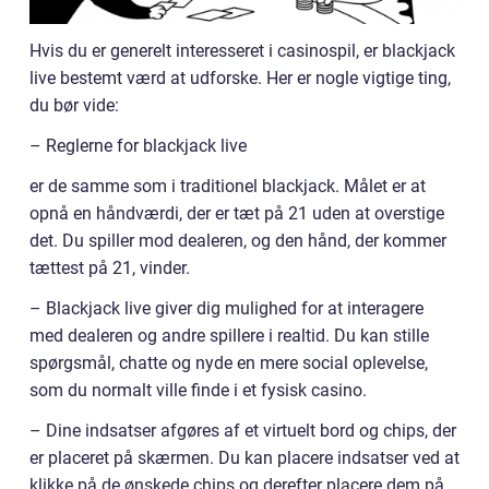
Hvis du er generelt interesseret i casinospil, er blackjack
live bestemt værd at udforske. Her er nogle vigtige ting,
du bør vide:
– Reglerne for blackjack live
er de samme som i traditionel blackjack. Målet er at
opnå en håndværdi, der er tæt på 21 uden at overstige
det. Du spiller mod dealeren, og den hånd, der kommer
tættest på 21, vinder.
– Blackjack live giver dig mulighed for at interagere
med dealeren og andre spillere i realtid. Du kan stille
spørgsmål, chatte og nyde en mere social oplevelse,
som du normalt ville finde i et fysisk casino.
– Dine indsatser afgøres af et virtuelt bord og chips, der
er placeret på skærmen. Du kan placere indsatser ved at
klikke på de ønskede chips og derefter placere dem på