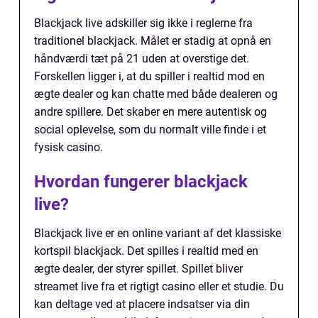
Blackjack live adskiller sig ikke i reglerne fra
traditionel blackjack. Målet er stadig at opnå en
håndværdi tæt på 21 uden at overstige det.
Forskellen ligger i, at du spiller i realtid mod en
ægte dealer og kan chatte med både dealeren og
andre spillere. Det skaber en mere autentisk og
social oplevelse, som du normalt ville finde i et
fysisk casino.
Hvordan fungerer blackjack
live?
Blackjack live er en online variant af det klassiske
kortspil blackjack. Det spilles i realtid med en
ægte dealer, der styrer spillet. Spillet bliver
streamet live fra et rigtigt casino eller et studie. Du
kan deltage ved at placere indsatser via din