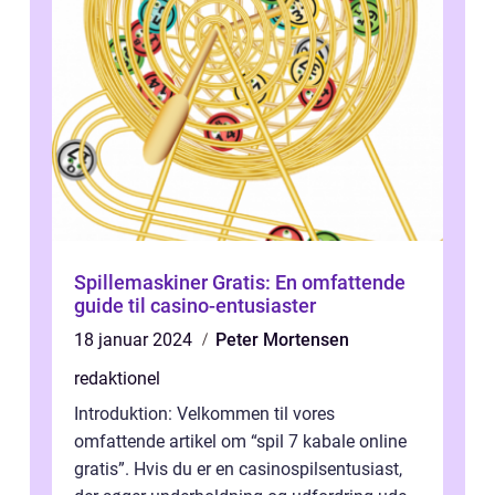
Spillemaskiner Gratis: En omfattende
guide til casino-entusiaster
18 januar 2024
Peter Mortensen
redaktionel
Introduktion: Velkommen til vores
omfattende artikel om “spil 7 kabale online
gratis”. Hvis du er en casinospilsentusiast,