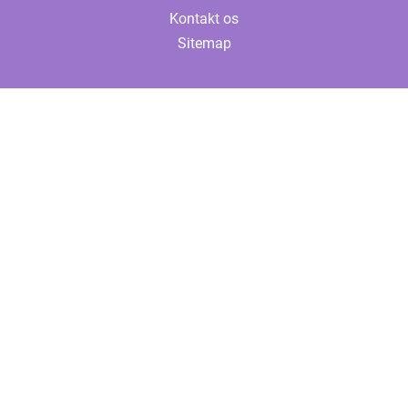
Kontakt os
Sitemap