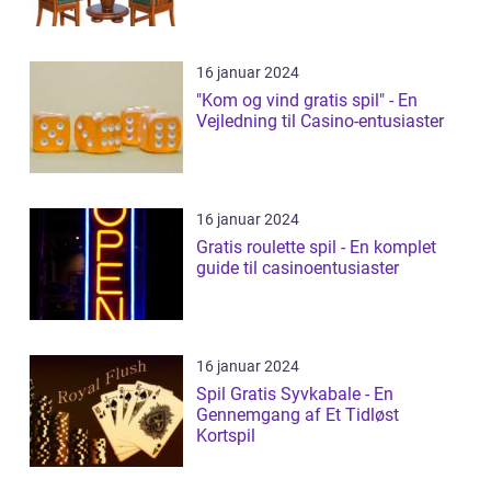
16 januar 2024
"Kom og vind gratis spil" - En
Vejledning til Casino-entusiaster
16 januar 2024
Gratis roulette spil - En komplet
guide til casinoentusiaster
16 januar 2024
Spil Gratis Syvkabale - En
Gennemgang af Et Tidløst
Kortspil