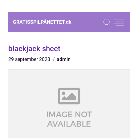
GRATISSPILPÅNETTET.
dk
blackjack sheet
29 september 2023
admin