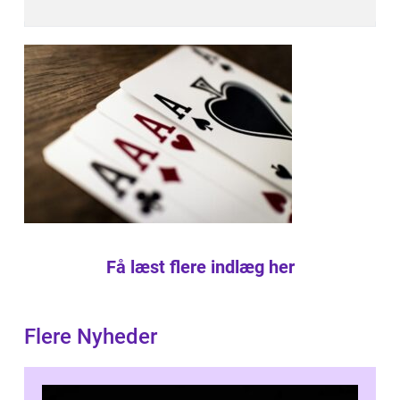
Få læst flere indlæg her
Flere Nyheder