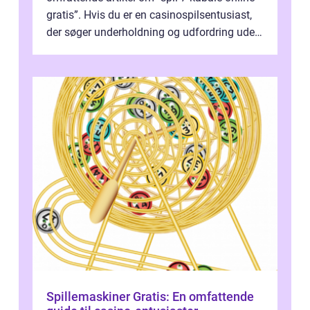
gratis”. Hvis du er en casinospilsentusiast,
der søger underholdning og udfordring uden
at skulle bruge penge,...
Spillemaskiner Gratis: En omfattende