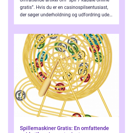
gratis”. Hvis du er en casinospilsentusiast,
der søger underholdning og udfordring uden
at skulle bruge penge,...
Spillemaskiner Gratis: En omfattende