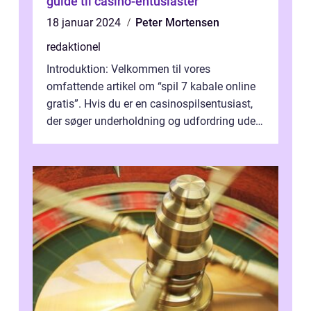
guide til casino-entusiaster
18 januar 2024
Peter Mortensen
redaktionel
Introduktion: Velkommen til vores
omfattende artikel om “spil 7 kabale online
gratis”. Hvis du er en casinospilsentusiast,
der søger underholdning og udfordring uden
at skulle bruge penge,...