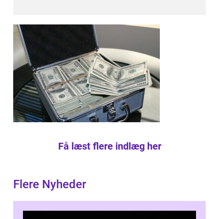
Få læst flere indlæg her
Flere Nyheder