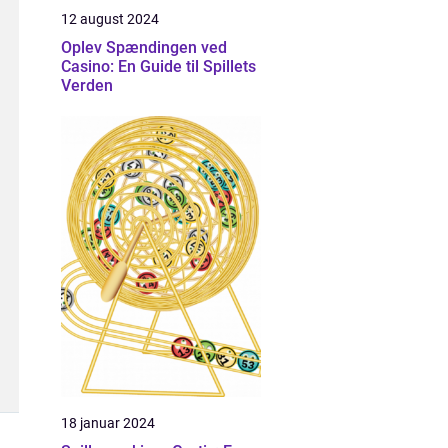
12 august 2024
Oplev Spændingen ved
Casino: En Guide til Spillets
Verden
18 januar 2024