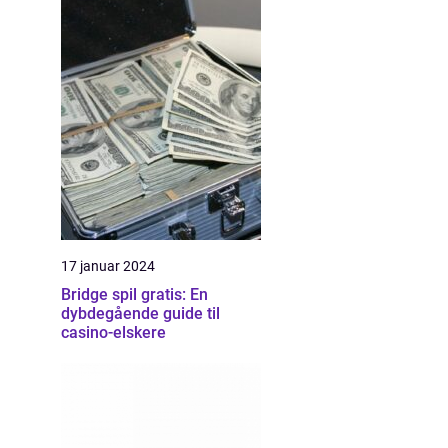
17 januar 2024
Bridge spil gratis: En
dybdegående guide til
casino-elskere