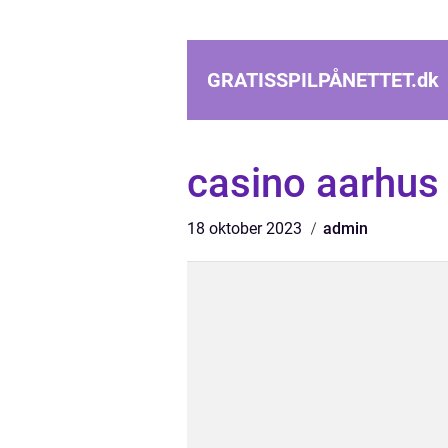
GRATISSPILPÅNETTET.
dk
casino aarhus
18 oktober 2023
admin