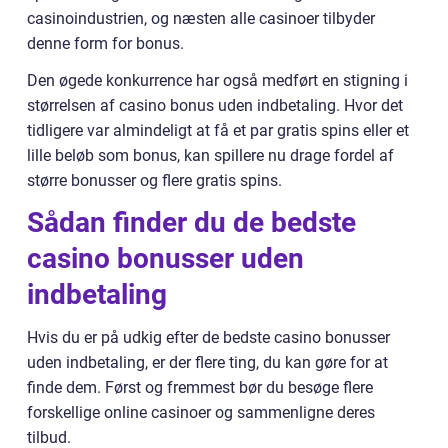
casinoindustrien, og næsten alle casinoer tilbyder
denne form for bonus.
Den øgede konkurrence har også medført en stigning i
størrelsen af casino bonus uden indbetaling. Hvor det
tidligere var almindeligt at få et par gratis spins eller et
lille beløb som bonus, kan spillere nu drage fordel af
større bonusser og flere gratis spins.
Sådan finder du de bedste
casino bonusser uden
indbetaling
Hvis du er på udkig efter de bedste casino bonusser
uden indbetaling, er der flere ting, du kan gøre for at
finde dem. Først og fremmest bør du besøge flere
forskellige online casinoer og sammenligne deres
tilbud.