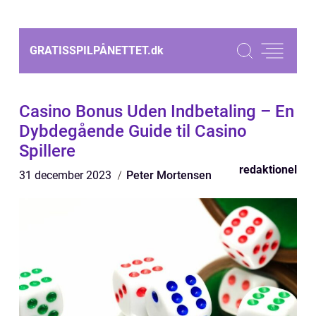
GRATISSPILPÅNETTET.
dk
Casino Bonus Uden Indbetaling – En
Dybdegående Guide til Casino
Spillere
redaktionel
31 december 2023
Peter Mortensen