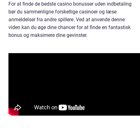
For at finde de bedste casino bonusser uden indbetaling
bør du sammenligne forskellige casinoer og læse
anmeldelser fra andre spillere. Ved at anvende denne
viden kan du øge dine chancer for at finde en fantastisk
bonus og maksimere dine gevinster.