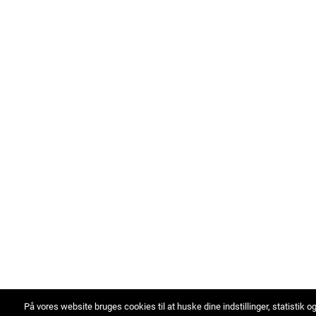
På vores website bruges cookies til at huske dine indstillinger, statistik o