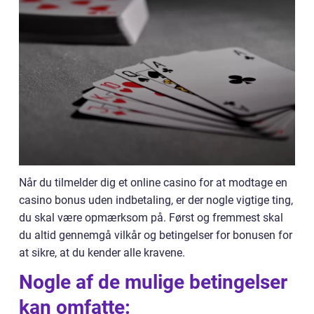
Når du tilmelder dig et online casino for at modtage en
casino bonus uden indbetaling, er der nogle vigtige ting,
du skal være opmærksom på. Først og fremmest skal
du altid gennemgå vilkår og betingelser for bonusen for
at sikre, at du kender alle kravene.
Nogle af de mulige betingelser
kan omfatte: