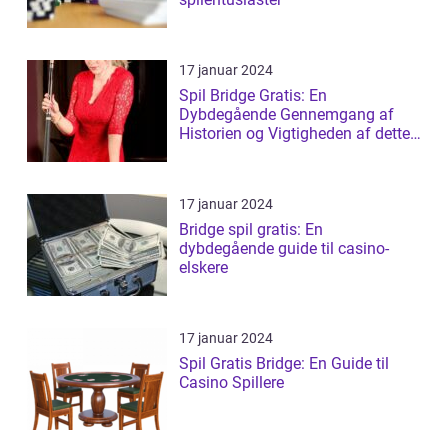
17 januar 2024
Spil Bridge Gratis: En
Dybdegående Gennemgang af
Historien og Vigtigheden af dette
Casino Spil
17 januar 2024
Bridge spil gratis: En
dybdegående guide til casino-
elskere
17 januar 2024
Spil Gratis Bridge: En Guide til
Casino Spillere