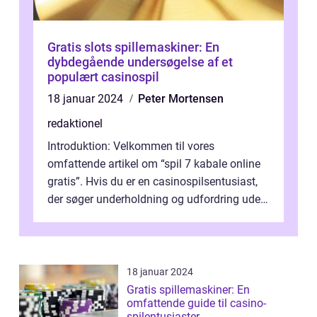
Gratis slots spillemaskiner: En
dybdegående undersøgelse af et
populært casinospil
18 januar 2024
Peter Mortensen
redaktionel
Introduktion: Velkommen til vores
omfattende artikel om “spil 7 kabale online
gratis”. Hvis du er en casinospilsentusiast,
der søger underholdning og udfordring uden
at skulle bruge penge,...
18 januar 2024
Gratis spillemaskiner: En
omfattende guide til casino-
spilentusiaster