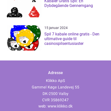
Kabaler Gratis Spil: En
Dybdegående Gennemgang
15 januar 2024
Spil 7 kabale online gratis - Den
ultimative guide til
casinospilsentusiaster
Adresse
web:
www.klikko.dk