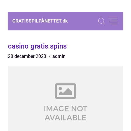
GRATISSPILPÅNETTET.
dk
casino gratis spins
28 december 2023
admin