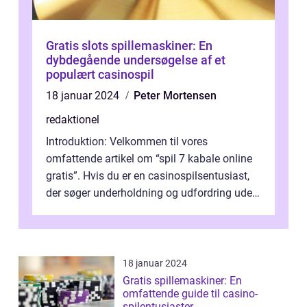
Gratis slots spillemaskiner: En
dybdegående undersøgelse af et
populært casinospil
18 januar 2024
Peter Mortensen
redaktionel
Introduktion: Velkommen til vores
omfattende artikel om “spil 7 kabale online
gratis”. Hvis du er en casinospilsentusiast,
der søger underholdning og udfordring uden
at skulle bruge penge,...
18 januar 2024
Gratis spillemaskiner: En
omfattende guide til casino-
spilentusiaster