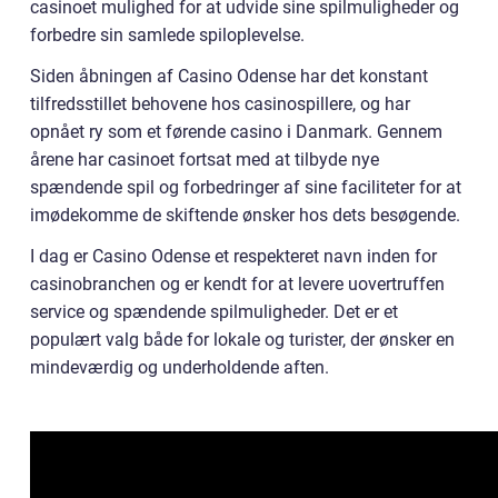
casinoet mulighed for at udvide sine spilmuligheder og
forbedre sin samlede spiloplevelse.
Siden åbningen af Casino Odense har det konstant
tilfredsstillet behovene hos casinospillere, og har
opnået ry som et førende casino i Danmark. Gennem
årene har casinoet fortsat med at tilbyde nye
spændende spil og forbedringer af sine faciliteter for at
imødekomme de skiftende ønsker hos dets besøgende.
I dag er Casino Odense et respekteret navn inden for
casinobranchen og er kendt for at levere uovertruffen
service og spændende spilmuligheder. Det er et
populært valg både for lokale og turister, der ønsker en
mindeværdig og underholdende aften.