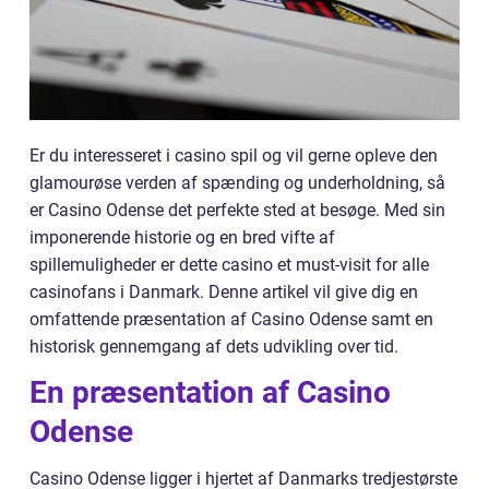
Er du interesseret i casino spil og vil gerne opleve den
glamourøse verden af spænding og underholdning, så
er Casino Odense det perfekte sted at besøge. Med sin
imponerende historie og en bred vifte af
spillemuligheder er dette casino et must-visit for alle
casinofans i Danmark. Denne artikel vil give dig en
omfattende præsentation af Casino Odense samt en
historisk gennemgang af dets udvikling over tid.
En præsentation af Casino
Odense
Casino Odense ligger i hjertet af Danmarks tredjestørste