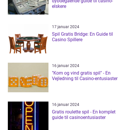
dybdegående guide til casino-
elskere
17 januar 2024
Spil Gratis Bridge: En Guide til
Casino Spillere
16 januar 2024
"Kom og vind gratis spil" - En
Vejledning til Casino-entusiaster
16 januar 2024
Gratis roulette spil - En komplet
guide til casinoentusiaster