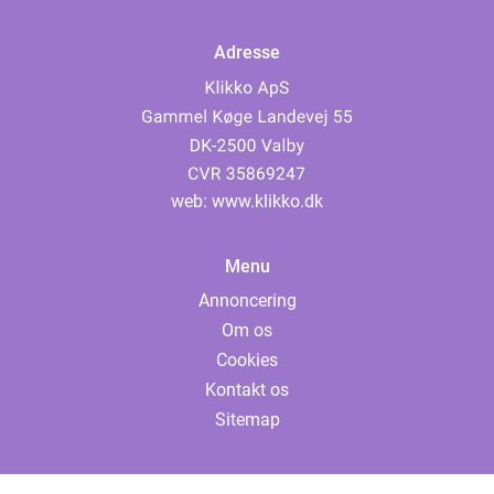
Adresse
web:
www.klikko.dk
Menu
Annoncering
Om os
Cookies
Kontakt os
Sitemap