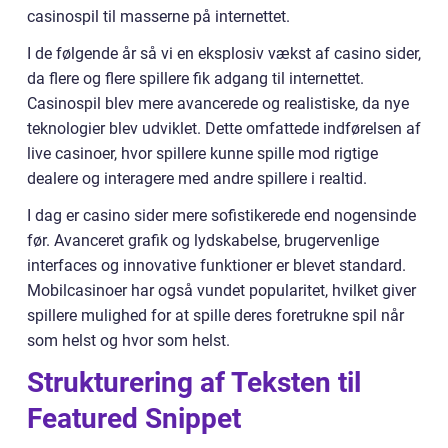
casinospil til masserne på internettet.
I de følgende år så vi en eksplosiv vækst af casino sider,
da flere og flere spillere fik adgang til internettet.
Casinospil blev mere avancerede og realistiske, da nye
teknologier blev udviklet. Dette omfattede indførelsen af
live casinoer, hvor spillere kunne spille mod rigtige
dealere og interagere med andre spillere i realtid.
I dag er casino sider mere sofistikerede end nogensinde
før. Avanceret grafik og lydskabelse, brugervenlige
interfaces og innovative funktioner er blevet standard.
Mobilcasinoer har også vundet popularitet, hvilket giver
spillere mulighed for at spille deres foretrukne spil når
som helst og hvor som helst.
Strukturering af Teksten til
Featured Snippet