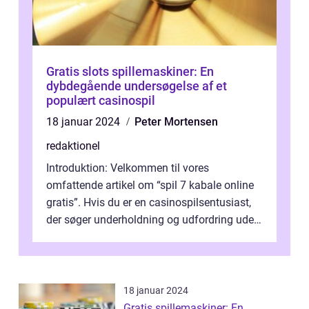
Gratis slots spillemaskiner: En
dybdegående undersøgelse af et
populært casinospil
18 januar 2024
Peter Mortensen
redaktionel
Introduktion: Velkommen til vores
omfattende artikel om “spil 7 kabale online
gratis”. Hvis du er en casinospilsentusiast,
der søger underholdning og udfordring uden
at skulle bruge penge,...
18 januar 2024
Gratis spillemaskiner: En