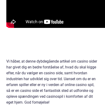
Vi håber, at denne dybdegående artikel om casino sider
har givet dig en bedre forståelse af, hvad du skal kigge
efter, når du vælger en casino side, samt hvordan
industrien har udviklet sig over tid. Uanset om du er en
erfaren spiller eller er ny i verden af online casino spil,
så er en casino side et fantastisk sted at udforske og
opleve spændingen ved casinospil i komforten af dit
eget hjem. God fornøjelse!