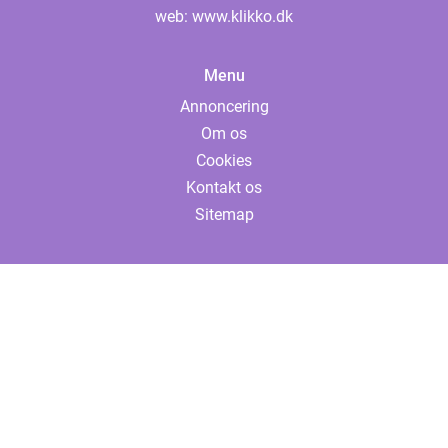
web:
www.klikko.dk
Menu
Annoncering
Om os
Cookies
Kontakt os
Sitemap