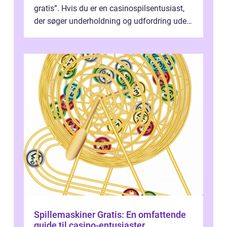
gratis”. Hvis du er en casinospilsentusiast,
der søger underholdning og udfordring uden
at skulle bruge penge,...
Spillemaskiner Gratis: En omfattende
guide til casino-entusiaster