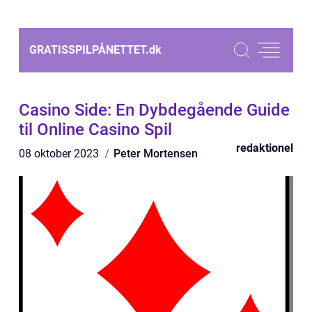
GRATISSPILPÅNETTET.
dk
Casino Side: En Dybdegående Guide
til Online Casino Spil
redaktionel
08 oktober 2023
Peter Mortensen