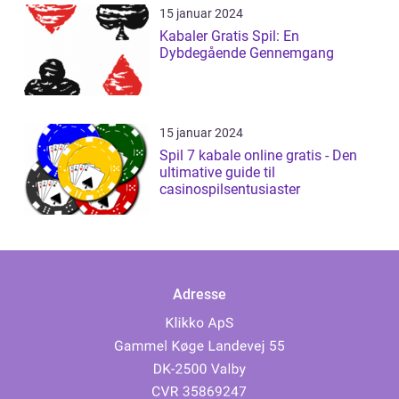
15 januar 2024
Kabaler Gratis Spil: En
Dybdegående Gennemgang
15 januar 2024
Spil 7 kabale online gratis - Den
ultimative guide til
casinospilsentusiaster
Adresse