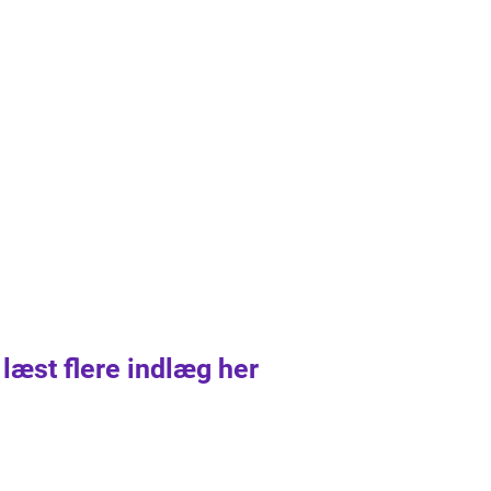
 læst flere indlæg her