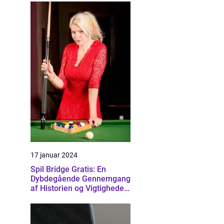
17 januar 2024
Spil Bridge Gratis: En
Dybdegående Gennemgang
af Historien og Vigtigheden
af dette Casino Spil