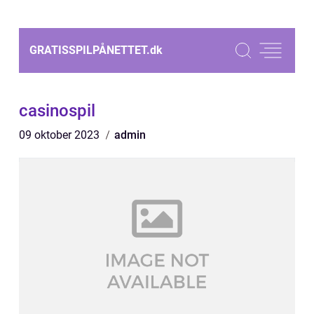
GRATISSPILPÅNETTET.
dk
casinospil
09 oktober 2023
admin