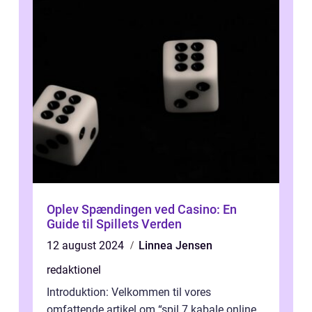
Oplev Spændingen ved Casino: En
Guide til Spillets Verden
12 august 2024
Linnea Jensen
redaktionel
Introduktion: Velkommen til vores
omfattende artikel om “spil 7 kabale online