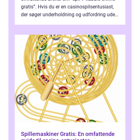
gratis”. Hvis du er en casinospilsentusiast,
der søger underholdning og udfordring uden
at skulle bruge penge,...
Spillemaskiner Gratis: En omfattende