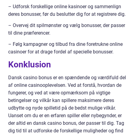
– Udforsk forskellige online kasinoer og sammenlign
deres bonusser, før du beslutter dig for at registrere dig.
– Overvej dit spilmønster og vælg bonusser, der passer
til dine præferencer.
– Følg kampagner og tilbud fra dine foretrukne online
casinoer for at drage fordel af specielle bonusser.
Konklusion
Dansk casino bonus er en spændende og værdifuld del
af online casinooplevelsen. Ved at forstå, hvordan de
fungerer, og ved at være opmærksom på vigtige
betingelser og vilkår kan spillere maksimere deres
udbytte og nyde spilletid på de bedst mulige vilkår.
Uanset om du er en erfaren spiller eller nybegynder, er
der altid en dansk casino bonus, der passer til dig. Tag
dig tid til at udforske de forskellige muligheder og find