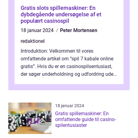
Gratis slots spillemaskiner: En
dybdegående undersøgelse af et
populært casinospil
18 januar 2024
Peter Mortensen
redaktionel
Introduktion: Velkommen til vores
omfattende artikel om “spil 7 kabale online
gratis”. Hvis du er en casinospilsentusiast,
der søger underholdning og udfordring uden
at skulle bruge penge,...
18 januar 2024
Gratis spillemaskiner: En
omfattende guide til casino-
spilentusiaster