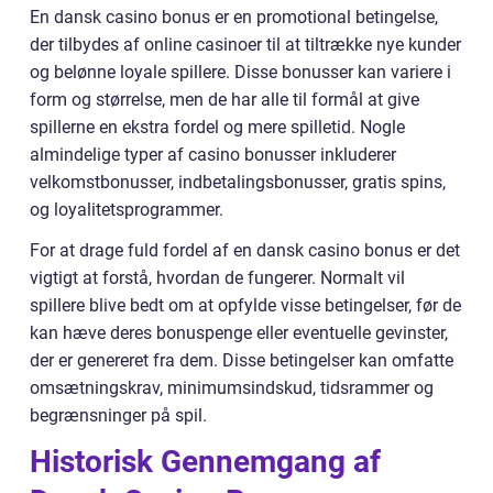
En dansk casino bonus er en promotional betingelse,
der tilbydes af online casinoer til at tiltrække nye kunder
og belønne loyale spillere. Disse bonusser kan variere i
form og størrelse, men de har alle til formål at give
spillerne en ekstra fordel og mere spilletid. Nogle
almindelige typer af casino bonusser inkluderer
velkomstbonusser, indbetalingsbonusser, gratis spins,
og loyalitetsprogrammer.
For at drage fuld fordel af en dansk casino bonus er det
vigtigt at forstå, hvordan de fungerer. Normalt vil
spillere blive bedt om at opfylde visse betingelser, før de
kan hæve deres bonuspenge eller eventuelle gevinster,
der er genereret fra dem. Disse betingelser kan omfatte
omsætningskrav, minimumsindskud, tidsrammer og
begrænsninger på spil.
Historisk Gennemgang af