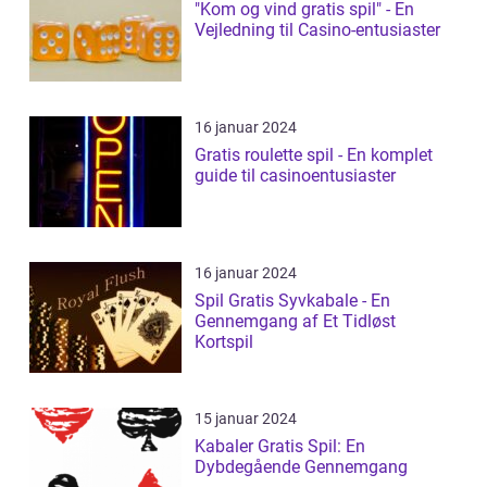
"Kom og vind gratis spil" - En
Vejledning til Casino-entusiaster
16 januar 2024
Gratis roulette spil - En komplet
guide til casinoentusiaster
16 januar 2024
Spil Gratis Syvkabale - En
Gennemgang af Et Tidløst
Kortspil
15 januar 2024
Kabaler Gratis Spil: En
Dybdegående Gennemgang