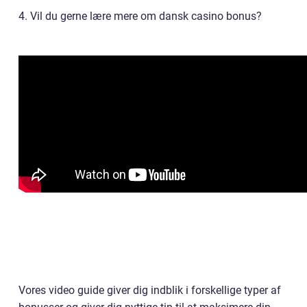
4. Vil du gerne lære mere om dansk casino bonus?
Vores video guide giver dig indblik i forskellige typer af