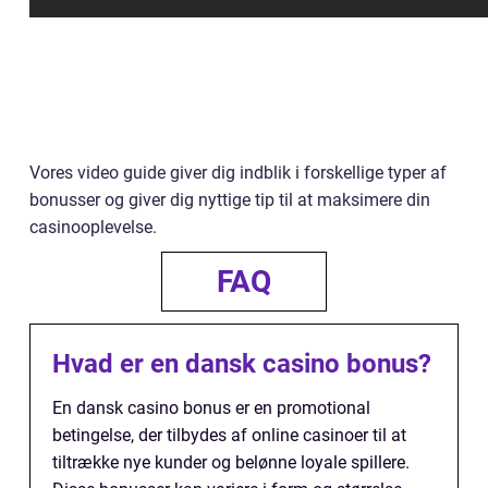
Vores video guide giver dig indblik i forskellige typer af
bonusser og giver dig nyttige tip til at maksimere din
casinooplevelse.
FAQ
Hvad er en dansk casino bonus?
En dansk casino bonus er en promotional
betingelse, der tilbydes af online casinoer til at
tiltrække nye kunder og belønne loyale spillere.