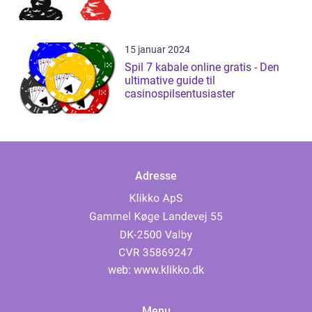
15 januar 2024
Spil 7 kabale online gratis - Den
ultimative guide til
casinospilsentusiaster
Adresse
web:
www.klikko.dk
Menu