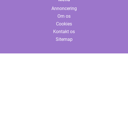
Annoncering
Om os
Cookies
Kontakt os
Sitemap