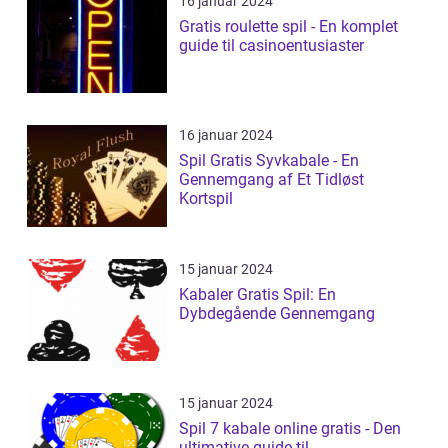
16 januar 2024
Gratis roulette spil - En komplet
guide til casinoentusiaster
16 januar 2024
Spil Gratis Syvkabale - En
Gennemgang af Et Tidløst
Kortspil
15 januar 2024
Kabaler Gratis Spil: En
Dybdegående Gennemgang
15 januar 2024
Spil 7 kabale online gratis - Den
ultimative guide til