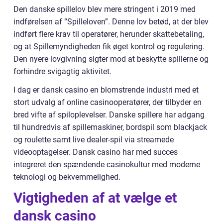
Den danske spillelov blev mere stringent i 2019 med
indførelsen af “Spilleloven”. Denne lov betød, at der blev
indført flere krav til operatører, herunder skattebetaling,
og at Spillemyndigheden fik øget kontrol og regulering.
Den nyere lovgivning sigter mod at beskytte spillerne og
forhindre svigagtig aktivitet.
I dag er dansk casino en blomstrende industri med et
stort udvalg af online casinooperatører, der tilbyder en
bred vifte af spiloplevelser. Danske spillere har adgang
til hundredvis af spillemaskiner, bordspil som blackjack
og roulette samt live dealer-spil via streamede
videooptagelser. Dansk casino har med succes
integreret den spændende casinokultur med moderne
teknologi og bekvemmelighed.
Vigtigheden af at vælge et
dansk casino