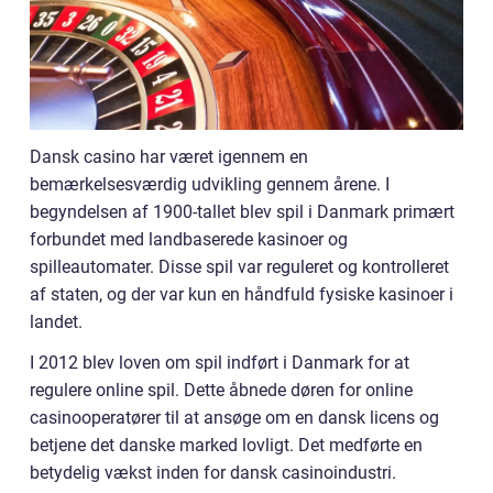
Dansk casino har været igennem en
bemærkelsesværdig udvikling gennem årene. I
begyndelsen af 1900-tallet blev spil i Danmark primært
forbundet med landbaserede kasinoer og
spilleautomater. Disse spil var reguleret og kontrolleret
af staten, og der var kun en håndfuld fysiske kasinoer i
landet.
I 2012 blev loven om spil indført i Danmark for at
regulere online spil. Dette åbnede døren for online
casinooperatører til at ansøge om en dansk licens og
betjene det danske marked lovligt. Det medførte en
betydelig vækst inden for dansk casinoindustri.