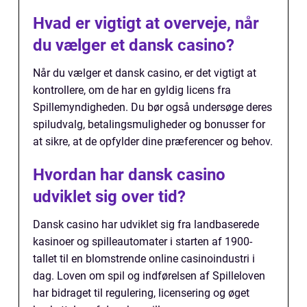
Hvad er vigtigt at overveje, når
du vælger et dansk casino?
Når du vælger et dansk casino, er det vigtigt at
kontrollere, om de har en gyldig licens fra
Spillemyndigheden. Du bør også undersøge deres
spiludvalg, betalingsmuligheder og bonusser for
at sikre, at de opfylder dine præferencer og behov.
Hvordan har dansk casino
udviklet sig over tid?
Dansk casino har udviklet sig fra landbaserede
kasinoer og spilleautomater i starten af 1900-
tallet til en blomstrende online casinoindustri i
dag. Loven om spil og indførelsen af Spilleloven
har bidraget til regulering, licensering og øget