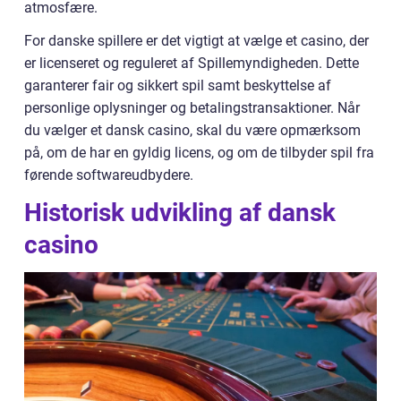
atmosfære.
For danske spillere er det vigtigt at vælge et casino, der
er licenseret og reguleret af Spillemyndigheden. Dette
garanterer fair og sikkert spil samt beskyttelse af
personlige oplysninger og betalingstransaktioner. Når
du vælger et dansk casino, skal du være opmærksom
på, om de har en gyldig licens, og om de tilbyder spil fra
førende softwareudbydere.
Historisk udvikling af dansk
casino