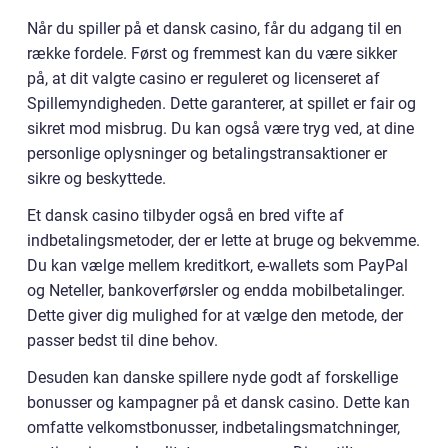
Når du spiller på et dansk casino, får du adgang til en
række fordele. Først og fremmest kan du være sikker
på, at dit valgte casino er reguleret og licenseret af
Spillemyndigheden. Dette garanterer, at spillet er fair og
sikret mod misbrug. Du kan også være tryg ved, at dine
personlige oplysninger og betalingstransaktioner er
sikre og beskyttede.
Et dansk casino tilbyder også en bred vifte af
indbetalingsmetoder, der er lette at bruge og bekvemme.
Du kan vælge mellem kreditkort, e-wallets som PayPal
og Neteller, bankoverførsler og endda mobilbetalinger.
Dette giver dig mulighed for at vælge den metode, der
passer bedst til dine behov.
Desuden kan danske spillere nyde godt af forskellige
bonusser og kampagner på et dansk casino. Dette kan
omfatte velkomstbonusser, indbetalingsmatchninger,