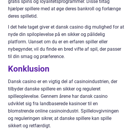
gratis spins og loyalitetsprogrammer. Disse tiltag
hjælper spillere med at øge deres bankroll og forlænge
deres spilletid.
I det hele taget giver et dansk casino dig mulighed for at
nyde din spiloplevelse på en sikker og pålidelig
platform. Uanset om du er en erfaren spiller eller
nybegynder, vil du finde en bred vifte af spil, der passer
til din smag og præference.
Konklusion
Dansk casino er en vigtig del af casinoindustrien, der
tilbyder danske spillere en sikker og reguleret
spilleoplevelse. Gennem årene har dansk casino
udviklet sig fra landbaserede kasinoer til en
blomstrende online casinoindustri. Spillelovgivningen
og reguleringen sikrer, at danske spillere kan spille
sikkert og retfærdigt.