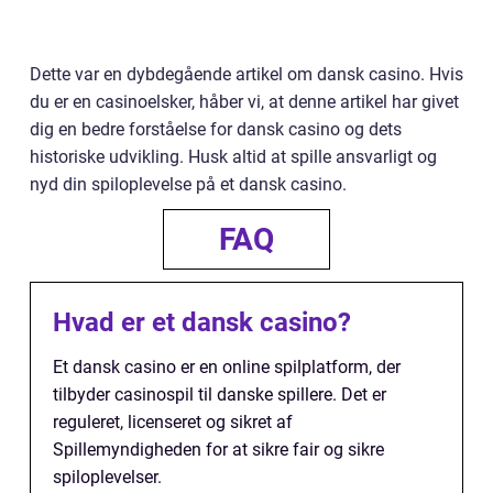
Dette var en dybdegående artikel om dansk casino. Hvis
du er en casinoelsker, håber vi, at denne artikel har givet
dig en bedre forståelse for dansk casino og dets
historiske udvikling. Husk altid at spille ansvarligt og
nyd din spiloplevelse på et dansk casino.
FAQ
Hvad er et dansk casino?
Et dansk casino er en online spilplatform, der
tilbyder casinospil til danske spillere. Det er
reguleret, licenseret og sikret af
Spillemyndigheden for at sikre fair og sikre
spiloplevelser.