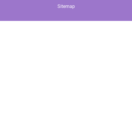
Sitemap