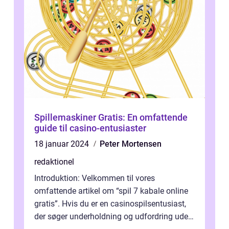
Spillemaskiner Gratis: En omfattende
guide til casino-entusiaster
18 januar 2024
Peter Mortensen
redaktionel
Introduktion: Velkommen til vores
omfattende artikel om “spil 7 kabale online
gratis”. Hvis du er en casinospilsentusiast,
der søger underholdning og udfordring uden