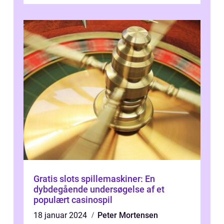
at skulle bruge penge,...
Gratis slots spillemaskiner: En
dybdegående undersøgelse af et
populært casinospil
18 januar 2024
Peter Mortensen