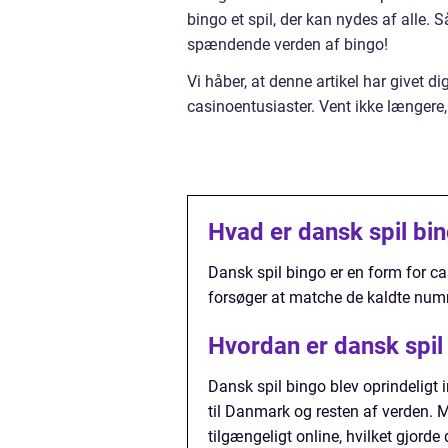
bingo et spil, der kan nydes af alle
spændende verden af bingo!
Vi håber, at denne artikel har givet di
casinoentusiaster. Vent ikke længere
Hvad er dansk spil bi
Dansk spil bingo er en form for c
forsøger at matche de kaldte num
Hvordan er dansk spil 
Dansk spil bingo blev oprindeligt i
til Danmark og resten af verden. 
tilgængeligt online, hvilket gjord