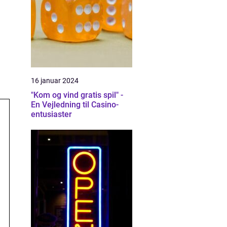
16 januar 2024
"Kom og vind gratis spil" -
En Vejledning til Casino-
entusiaster