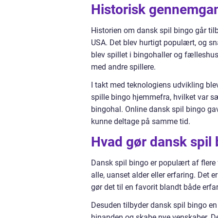
Historisk gennemgan
Historien om dansk spil bingo går tilb
USA. Det blev hurtigt populært, og sna
blev spillet i bingohaller og fælleshu
med andre spillere.
I takt med teknologiens udvikling blev
spille bingo hjemmefra, hvilket var sæ
bingohal. Online dansk spil bingo gav
kunne deltage på samme tid.
Hvad gør dansk spil
Dansk spil bingo er populært af flere f
alle, uanset alder eller erfaring. Det e
gør det til en favorit blandt både erf
Desuden tilbyder dansk spil bingo en 
hinanden og skabe nye venskaber. Det 