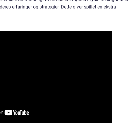
res erfaringer og strategier. Dette giver spillet en ekstra