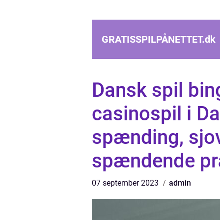
GRATISSPILPÅNETTET.
dk
Dansk spil bin
casinospil i D
spænding, sjov
spændende p
07 september 2023
admin