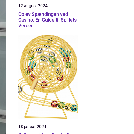
12 august 2024
Oplev Spændingen ved
Casino: En Guide til Spillets
Verden
18 januar 2024