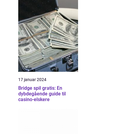
17 januar 2024
Bridge spil gratis: En
dybdegående guide til
casino-elskere