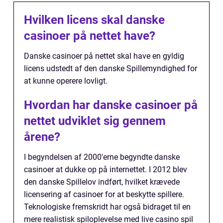
Hvilken licens skal danske
casinoer på nettet have?
Danske casinoer på nettet skal have en gyldig
licens udstedt af den danske Spillemyndighed for
at kunne operere lovligt.
Hvordan har danske casinoer på
nettet udviklet sig gennem
årene?
I begyndelsen af 2000'erne begyndte danske
casinoer at dukke op på internettet. I 2012 blev
den danske Spillelov indført, hvilket krævede
licensering af casinoer for at beskytte spillere.
Teknologiske fremskridt har også bidraget til en
mere realistisk spiloplevelse med live casino spil