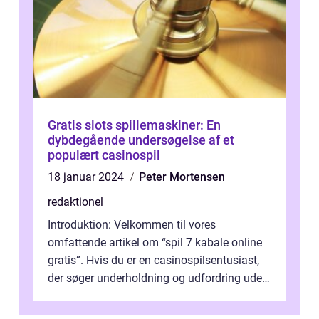
Gratis slots spillemaskiner: En
dybdegående undersøgelse af et
populært casinospil
18 januar 2024
Peter Mortensen
redaktionel
Introduktion: Velkommen til vores
omfattende artikel om “spil 7 kabale online
gratis”. Hvis du er en casinospilsentusiast,
der søger underholdning og udfordring uden
at skulle bruge penge,...