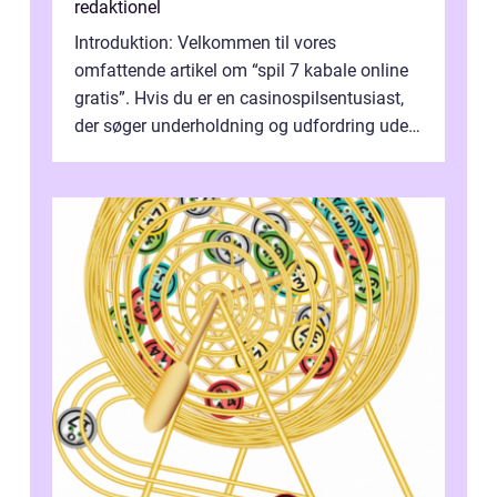
redaktionel
Introduktion: Velkommen til vores
omfattende artikel om “spil 7 kabale online
gratis”. Hvis du er en casinospilsentusiast,
der søger underholdning og udfordring uden
at skulle bruge penge,...