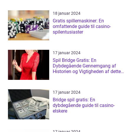
18 januar 2024
Gratis spillemaskiner: En
omfattende guide til casino-
spilentusiaster
17 januar 2024
Spil Bridge Gratis: En
Dybdegående Gennemgang af
Historien og Vigtigheden af dette
Casino Spil
17 januar 2024
Bridge spil gratis: En
dybdegående guide til casino-
elskere
17 januar 2024