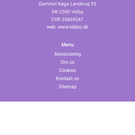
web:
www.klikko.dk
Menu
Annoncering
Om os
Cookies
Kontakt os
Sitemap