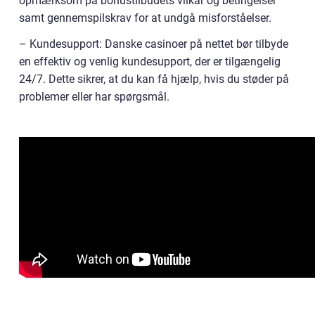
opmærksom på bonustilbudets vilkår og betingelser
samt gennemspilskrav for at undgå misforståelser.
– Kundesupport: Danske casinoer på nettet bør tilbyde
en effektiv og venlig kundesupport, der er tilgængelig
24/7. Dette sikrer, at du kan få hjælp, hvis du støder på
problemer eller har spørgsmål.