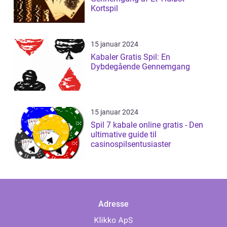
Kortspil
15 januar 2024
Kabaler Gratis Spil: En
Dybdegående Gennemgang
15 januar 2024
Spil 7 kabale online gratis - Den
ultimative guide til
casinospilsentusiaster
Adresse