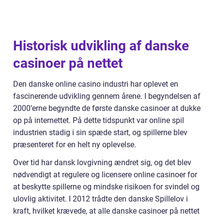
Historisk udvikling af danske
casinoer på nettet
Den danske online casino industri har oplevet en
fascinerende udvikling gennem årene. I begyndelsen af
2000’erne begyndte de første danske casinoer at dukke
op på internettet. På dette tidspunkt var online spil
industrien stadig i sin spæde start, og spillerne blev
præsenteret for en helt ny oplevelse.
Over tid har dansk lovgivning ændret sig, og det blev
nødvendigt at regulere og licensere online casinoer for
at beskytte spillerne og mindske risikoen for svindel og
ulovlig aktivitet. I 2012 trådte den danske Spillelov i
kraft, hvilket krævede, at alle danske casinoer på nettet