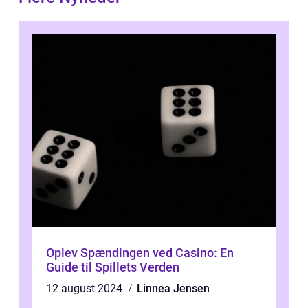
Oplev Spændingen ved Casino: En
Guide til Spillets Verden
12 august 2024
Linnea Jensen