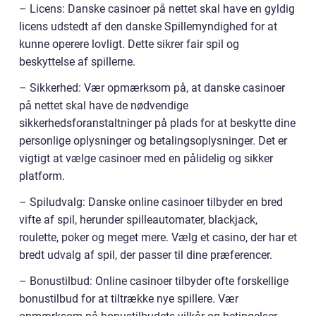
– Licens: Danske casinoer på nettet skal have en gyldig
licens udstedt af den danske Spillemyndighed for at
kunne operere lovligt. Dette sikrer fair spil og
beskyttelse af spillerne.
– Sikkerhed: Vær opmærksom på, at danske casinoer
på nettet skal have de nødvendige
sikkerhedsforanstaltninger på plads for at beskytte dine
personlige oplysninger og betalingsoplysninger. Det er
vigtigt at vælge casinoer med en pålidelig og sikker
platform.
– Spiludvalg: Danske online casinoer tilbyder en bred
vifte af spil, herunder spilleautomater, blackjack,
roulette, poker og meget mere. Vælg et casino, der har et
bredt udvalg af spil, der passer til dine præferencer.
– Bonustilbud: Online casinoer tilbyder ofte forskellige
bonustilbud for at tiltrække nye spillere. Vær