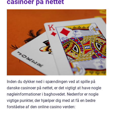
casinoer på nettet
Inden du dykker ned i spændingen ved at spille på
danske casinoer på nettet, er det vigtigt at have nogle
nøgleinformationer i baghovedet. Nedenfor er nogle
vigtige punkter, der hjælper dig med at få en bedre
forståelse af den online casino verden: