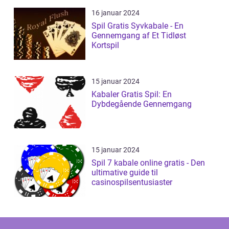
16 januar 2024
Spil Gratis Syvkabale - En
Gennemgang af Et Tidløst
Kortspil
15 januar 2024
Kabaler Gratis Spil: En
Dybdegående Gennemgang
15 januar 2024
Spil 7 kabale online gratis - Den
ultimative guide til
casinospilsentusiaster