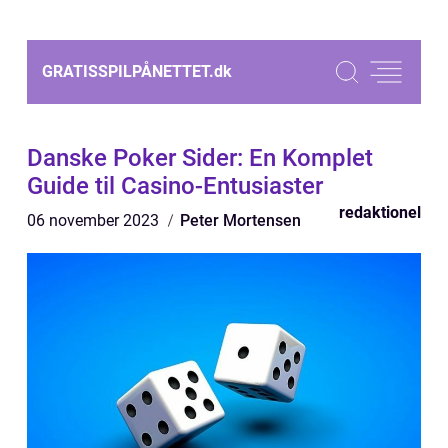
GRATISSPILPÅNETTET.
dk
Danske Poker Sider: En Komplet
Guide til Casino-Entusiaster
redaktionel
06 november 2023
Peter Mortensen