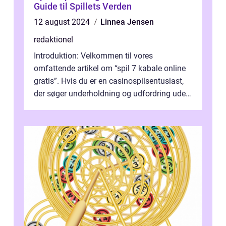
Guide til Spillets Verden
12 august 2024
Linnea Jensen
redaktionel
Introduktion: Velkommen til vores
omfattende artikel om “spil 7 kabale online
gratis”. Hvis du er en casinospilsentusiast,
der søger underholdning og udfordring uden
at skulle bruge penge,...