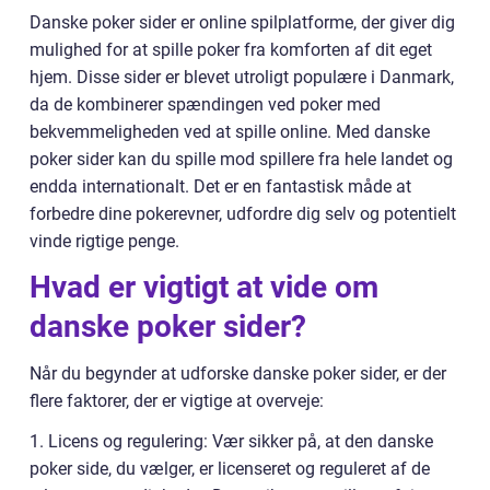
Danske poker sider er online spilplatforme, der giver dig
mulighed for at spille poker fra komforten af dit eget
hjem. Disse sider er blevet utroligt populære i Danmark,
da de kombinerer spændingen ved poker med
bekvemmeligheden ved at spille online. Med danske
poker sider kan du spille mod spillere fra hele landet og
endda internationalt. Det er en fantastisk måde at
forbedre dine pokerevner, udfordre dig selv og potentielt
vinde rigtige penge.
Hvad er vigtigt at vide om
danske poker sider?
Når du begynder at udforske danske poker sider, er der
flere faktorer, der er vigtige at overveje:
1. Licens og regulering: Vær sikker på, at den danske
poker side, du vælger, er licenseret og reguleret af de