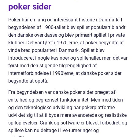
poker sider
Poker har en lang og interessant historie i Danmark. I
begyndelsen af 1900-tallet blev spillet populært blandt
den danske overklasse og blev primært spillet i private
klubber. Det var først i 1970’erne, at poker begyndte at
vinde bred popularitet i Danmark. Spillet blev
introduceret i nogle kasinoer og spillehaller, men det var
først med den stigende tilgængelighed af
internetforbindelse i 1990’erne, at danske poker sider
begyndte at opstå.
Fra begyndelsen var danske poker sider præget af
enkelhed og begrænset funktionalitet. Men med tiden
og den teknologiske udvikling har pokerplatforme
udviklet sig til at tilbyde mere avancerede og realistiske
spiloplevelser. Grafik og software er blevet forbedret, og
spillere kan nu deltage i live-turneringer og