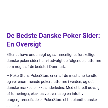
De Bedste Danske Poker Sider:
En Oversigt
Efter at have undersøgt og sammenlignet forskellige
danske poker sider har vi udvalgt de følgende platforme
som nogle af de bedste i Danmark:
– PokerStars: PokerStars er en af de mest anerkendte
og velrenommerede pokerplatforme i verden, og det
danske marked er ikke anderledes. Med et bredt udvalg
af turneringer, eksklusive events og en intuitiv
brugergrænseflade er PokerStars et hit blandt danske
spillere.