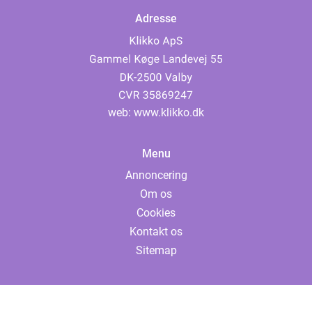
Adresse
web:
www.klikko.dk
Menu
Annoncering
Om os
Cookies
Kontakt os
Sitemap