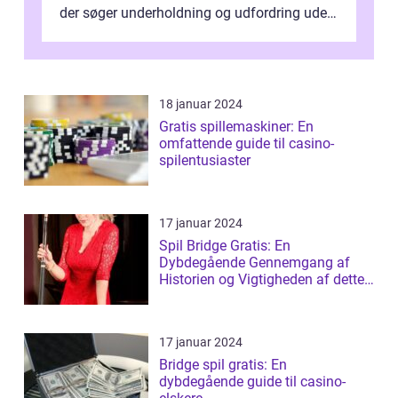
der søger underholdning og udfordring uden
at skulle bruge penge,...
18 januar 2024
Gratis spillemaskiner: En
omfattende guide til casino-
spilentusiaster
17 januar 2024
Spil Bridge Gratis: En
Dybdegående Gennemgang af
Historien og Vigtigheden af dette
Casino Spil
17 januar 2024
Bridge spil gratis: En
dybdegående guide til casino-