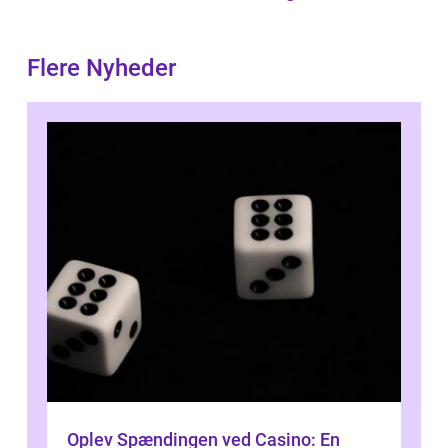
Flere Nyheder
Oplev Spændingen ved Casino: En