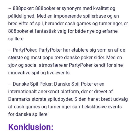
– 888poker: 888poker er synonym med kvalitet og
pålidelighed. Med en imponerende spillerbase og en
bred vifte af spil, herunder cash games og turneringer, er
888poker et fantastisk valg for både nye og erfarne
spillere.
– PartyPoker: PartyPoker har etablere sig som en af de
største og mest populære danske poker sider. Med en
sjov og social atmosfære er PartyPoker kendt for sine
innovative spil og live-events.
– Danske Spil Poker: Danske Spil Poker er en
internationalt anerkendt platform, der er drevet af
Danmarks største spiludbyder. Siden har et bredt udvalg
af cash games og turneringer samt eksklusive events
for danske spillere.
Konklusion: