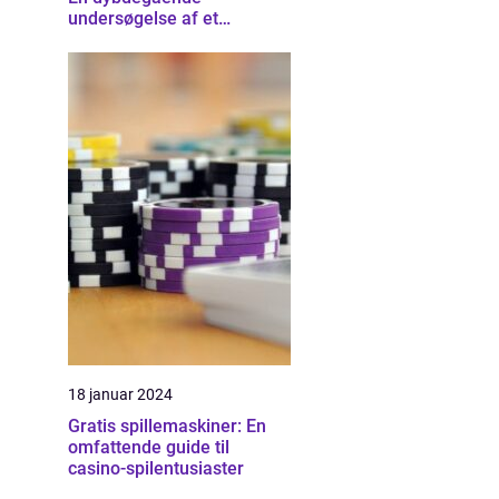
undersøgelse af et
populært casinospil
18 januar 2024
Gratis spillemaskiner: En
omfattende guide til
casino-spilentusiaster