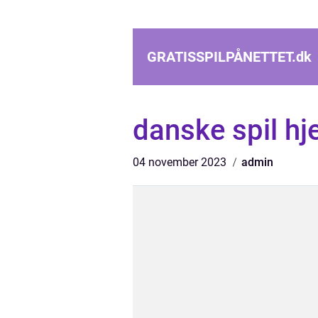
GRATISSPILPÅNETTET.
dk
danske spil hje
04 november 2023
admin