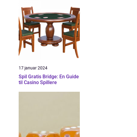
17 januar 2024
Spil Gratis Bridge: En Guide
til Casino Spillere