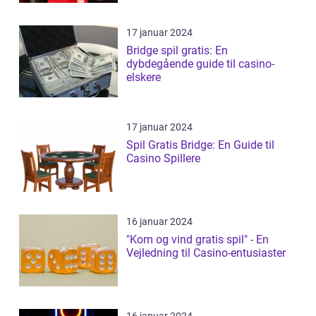
17 januar 2024
Bridge spil gratis: En
dybdegående guide til casino-
elskere
17 januar 2024
Spil Gratis Bridge: En Guide til
Casino Spillere
16 januar 2024
"Kom og vind gratis spil" - En
Vejledning til Casino-entusiaster