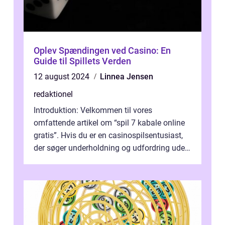
Oplev Spændingen ved Casino: En
Guide til Spillets Verden
12 august 2024
Linnea Jensen
redaktionel
Introduktion: Velkommen til vores
omfattende artikel om “spil 7 kabale online
gratis”. Hvis du er en casinospilsentusiast,
der søger underholdning og udfordring uden
at skulle bruge penge,...