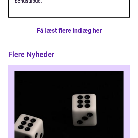
bonustilbud.
Få læst flere indlæg her
Flere Nyheder