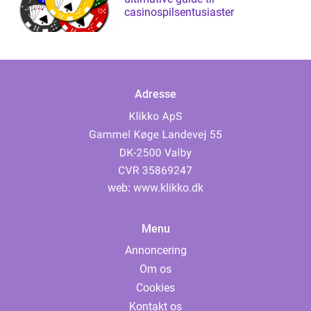
casinospilsentusiaster
Adresse
web:
www.klikko.dk
Menu
Annoncering
Om os
Cookies
Kontakt os