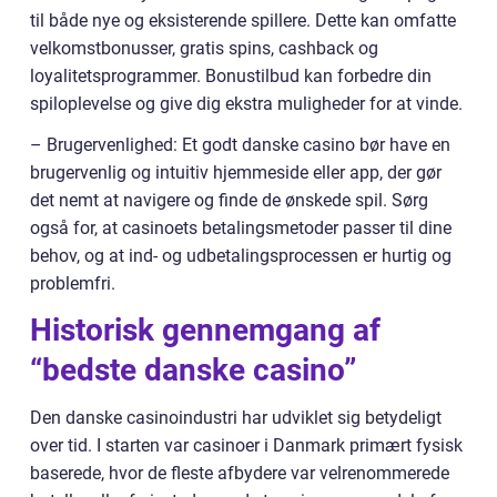
til både nye og eksisterende spillere. Dette kan omfatte
velkomstbonusser, gratis spins, cashback og
loyalitetsprogrammer. Bonustilbud kan forbedre din
spiloplevelse og give dig ekstra muligheder for at vinde.
– Brugervenlighed: Et godt danske casino bør have en
brugervenlig og intuitiv hjemmeside eller app, der gør
det nemt at navigere og finde de ønskede spil. Sørg
også for, at casinoets betalingsmetoder passer til dine
behov, og at ind- og udbetalingsprocessen er hurtig og
problemfri.
Historisk gennemgang af
“bedste danske casino”
Den danske casinoindustri har udviklet sig betydeligt
over tid. I starten var casinoer i Danmark primært fysisk
baserede, hvor de fleste afbydere var velrenommerede