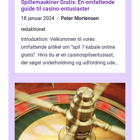
Spillemaskiner Gratis: En omfattende
guide til casino-entusiaster
18 januar 2024
Peter Mortensen
redaktionel
Introduktion: Velkommen til vores
omfattende artikel om “spil 7 kabale online
gratis”. Hvis du er en casinospilsentusiast,
der søger underholdning og udfordring uden
at skulle bruge penge,...