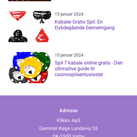
15 januar 2024
Kabaler Gratis Spil: En
Dybdegående Gennemgang
15 januar 2024
Spil 7 kabale online gratis - Den
ultimative guide til
casinospilsentusiaster
Adresse