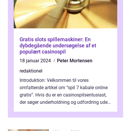
Gratis slots spillemaskiner: En
dybdegående undersøgelse af et
populært casinospil
18 januar 2024
Peter Mortensen
redaktionel
Introduktion: Velkommen til vores
omfattende artikel om “spil 7 kabale online
gratis”. Hvis du er en casinospilsentusiast,
der søger underholdning og udfordring uden
at skulle bruge penge,...