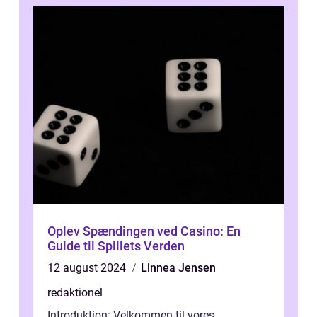
Oplev Spændingen ved Casino: En
Guide til Spillets Verden
12 august 2024
Linnea Jensen
redaktionel
Introduktion: Velkommen til vores