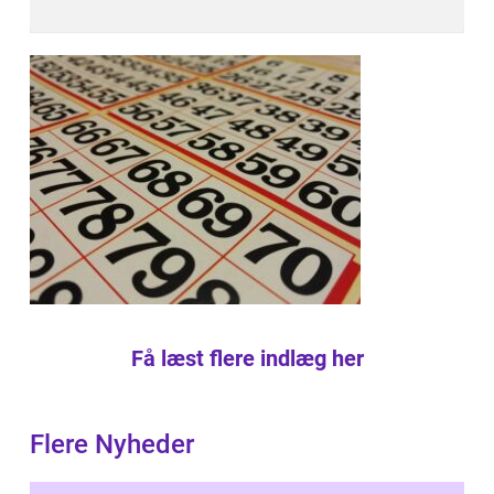
Få læst flere indlæg her
Flere Nyheder