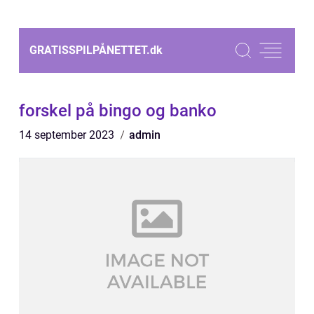
GRATISSPILPÅNETTET.
dk
forskel på bingo og banko
14 september 2023
admin