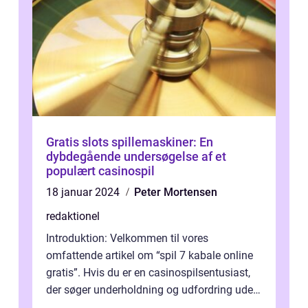
Gratis slots spillemaskiner: En
dybdegående undersøgelse af et
populært casinospil
18 januar 2024
Peter Mortensen
redaktionel
Introduktion: Velkommen til vores
omfattende artikel om “spil 7 kabale online
gratis”. Hvis du er en casinospilsentusiast,
der søger underholdning og udfordring uden
at skulle bruge penge,...