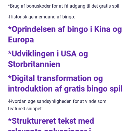
*Brug af bonuskoder for at få adgang til det gratis spil
-Historisk gennemgang af bingo:
*Oprindelsen af bingo i Kina og
Europa
*Udviklingen i USA og
Storbritannien
*Digital transformation og
introduktion af gratis bingo spil
-Hvordan øge sandsynligheden for at vinde som
featured snippet:
*Struktureret tekst med