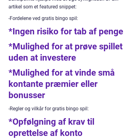
artikel som et featured snippet:
-Fordelene ved gratis bingo spil:
*Ingen risiko for tab af penge
*Mulighed for at prøve spillet
uden at investere
*Mulighed for at vinde små
kontante præmier eller
bonusser
-Regler og vilkår for gratis bingo spil:
*Opfølgning af krav til
oprettelse af konto