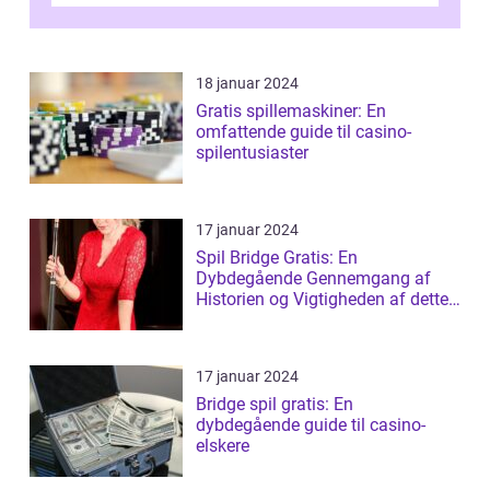
18 januar 2024
Gratis spillemaskiner: En
omfattende guide til casino-
spilentusiaster
17 januar 2024
Spil Bridge Gratis: En
Dybdegående Gennemgang af
Historien og Vigtigheden af dette
Casino Spil
17 januar 2024
Bridge spil gratis: En
dybdegående guide til casino-
elskere