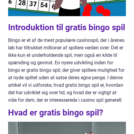
Introduktion til gratis bingo spil
Bingo er et af de mest populære casinospil, der i årenes
løb har tiltrukket millioner af spillere verden over. Det er
ikke kun et underholdende spil, men også en kilde til
spænding og gevinst. En nyere udvikling inden for
bingo er gratis bingo spil, der giver spillere mulighed for
at nyde spillet uden at satse deres egne penge. I denne
artikel vil vi udforske, hvad gratis bingo spil er, hvordan
det har udviklet sig over tid, og hvad der er vigtigt at
vide for dem, der er interesserede i casino spil generelt.
Hvad er gratis bingo spil?