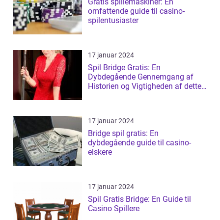
Gratis spillemaskiner: En
omfattende guide til casino-
spilentusiaster
17 januar 2024
Spil Bridge Gratis: En
Dybdegående Gennemgang af
Historien og Vigtigheden af dette
Casino Spil
17 januar 2024
Bridge spil gratis: En
dybdegående guide til casino-
elskere
17 januar 2024
Spil Gratis Bridge: En Guide til
Casino Spillere