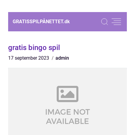
GRATISSPILPÅNETTET.
dk
gratis bingo spil
17 september 2023
admin