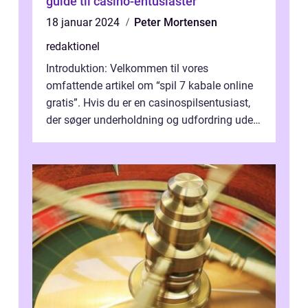
guide til casino-entusiaster
18 januar 2024
Peter Mortensen
redaktionel
Introduktion: Velkommen til vores
omfattende artikel om “spil 7 kabale online
gratis”. Hvis du er en casinospilsentusiast,
der søger underholdning og udfordring uden
at skulle bruge penge,...