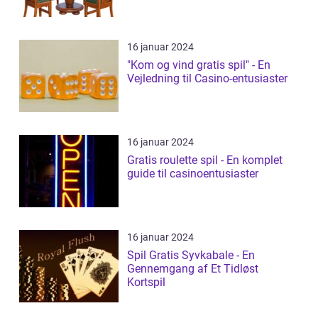
16 januar 2024
"Kom og vind gratis spil" - En
Vejledning til Casino-entusiaster
16 januar 2024
Gratis roulette spil - En komplet
guide til casinoentusiaster
16 januar 2024
Spil Gratis Syvkabale - En
Gennemgang af Et Tidløst
Kortspil