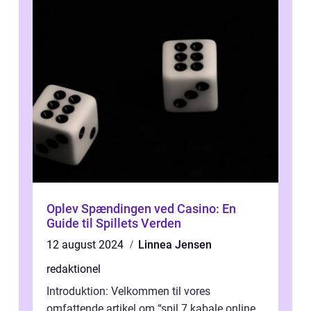
Oplev Spændingen ved Casino: En
Guide til Spillets Verden
12 august 2024
Linnea Jensen
redaktionel
Introduktion: Velkommen til vores
omfattende artikel om “spil 7 kabale online