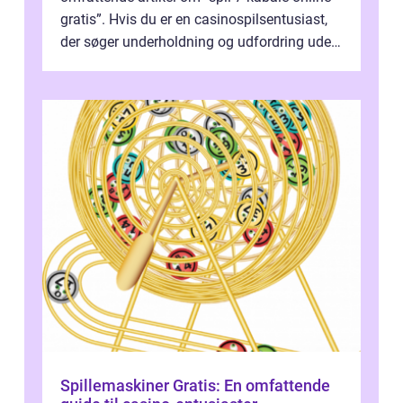
gratis”. Hvis du er en casinospilsentusiast,
der søger underholdning og udfordring uden
at skulle bruge penge,...
Spillemaskiner Gratis: En omfattende