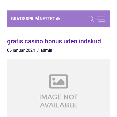
GRATISSPILPÅNETTET.
dk
gratis casino bonus uden indskud
06 januar 2024
admin