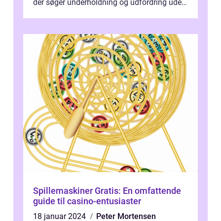
der søger underholdning og udfordring uden
at skulle bruge penge,...
Spillemaskiner Gratis: En omfattende
guide til casino-entusiaster
18 januar 2024
Peter Mortensen