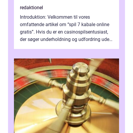
redaktionel
Introduktion: Velkommen til vores
omfattende artikel om “spil 7 kabale online
gratis”. Hvis du er en casinospilsentusiast,
der søger underholdning og udfordring uden
at skulle bruge penge,...