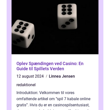
Oplev Spændingen ved Casino: En
Guide til Spillets Verden
12 august 2024
Linnea Jensen
redaktionel
Introduktion: Velkommen til vores
omfattende artikel om “spil 7 kabale online
gratis”. Hvis du er en casinospilsentusiast,