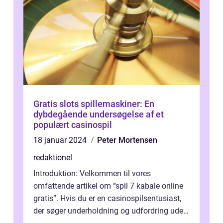
Gratis slots spillemaskiner: En
dybdegående undersøgelse af et
populært casinospil
18 januar 2024
Peter Mortensen
redaktionel
Introduktion: Velkommen til vores
omfattende artikel om “spil 7 kabale online
gratis”. Hvis du er en casinospilsentusiast,
der søger underholdning og udfordring uden