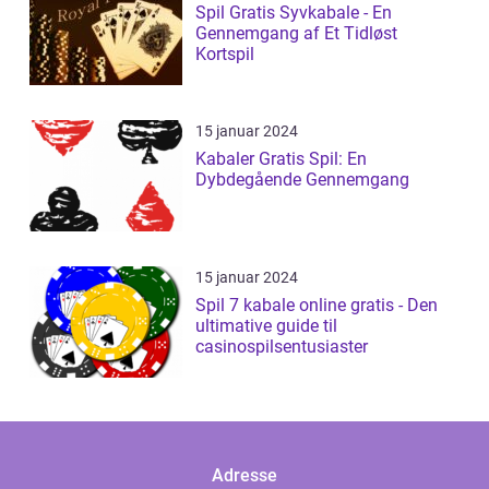
Spil Gratis Syvkabale - En
Gennemgang af Et Tidløst
Kortspil
15 januar 2024
Kabaler Gratis Spil: En
Dybdegående Gennemgang
15 januar 2024
Spil 7 kabale online gratis - Den
ultimative guide til
casinospilsentusiaster
Adresse