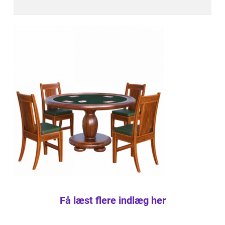
Få læst flere indlæg her