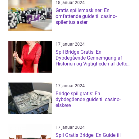
18 januar 2024
Gratis spillemaskiner: En
omfattende guide til casino-
spilentusiaster
17 januar 2024
Spil Bridge Gratis: En
Dybdegående Gennemgang af
Historien og Vigtigheden af dette
Casino Spil
17 januar 2024
Bridge spil gratis: En
dybdegående guide til casino-
elskere
17 januar 2024
Spil Gratis Bridge: En Guide til