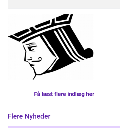
Få læst flere indlæg her
Flere Nyheder