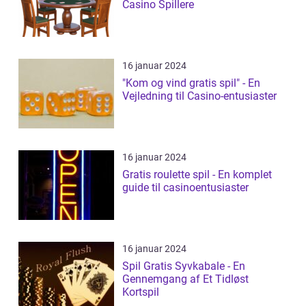
Casino Spillere
16 januar 2024
"Kom og vind gratis spil" - En
Vejledning til Casino-entusiaster
16 januar 2024
Gratis roulette spil - En komplet
guide til casinoentusiaster
16 januar 2024
Spil Gratis Syvkabale - En
Gennemgang af Et Tidløst
Kortspil