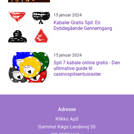
15 januar 2024
Kabaler Gratis Spil: En
Dybdegående Gennemgang
15 januar 2024
Spil 7 kabale online gratis - Den
ultimative guide til
casinospilsentusiaster
Adresse