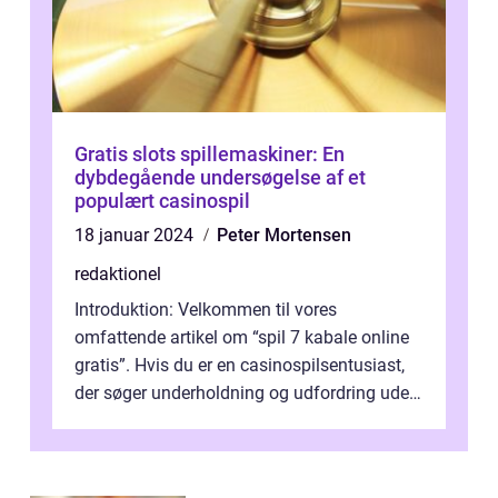
Gratis slots spillemaskiner: En
dybdegående undersøgelse af et
populært casinospil
18 januar 2024
Peter Mortensen
redaktionel
Introduktion: Velkommen til vores
omfattende artikel om “spil 7 kabale online
gratis”. Hvis du er en casinospilsentusiast,
der søger underholdning og udfordring uden
at skulle bruge penge,...