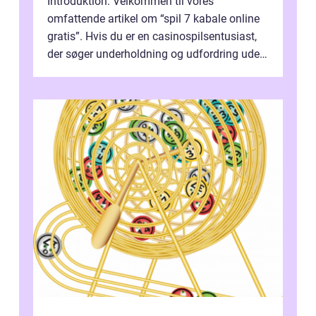
Introduktion: Velkommen til vores
omfattende artikel om “spil 7 kabale online
gratis”. Hvis du er en casinospilsentusiast,
der søger underholdning og udfordring uden
at skulle bruge penge,...