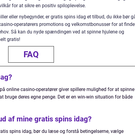
år for at sikre en positiv spiloplevelse.
ler eller nybegynder, er gratis spins idag et tilbud, du ikke bør g
 casino-operatørers promotions og velkomstbonusser for at finde
e behov. Så kan du nyde spændingen ved at spinne hjulene og
elt gratis!
FAQ
dag?
på online casino-operatører giver spillere mulighed for at spinne
at bruge deres egne penge. Det er en win-win situation for både
d af mine gratis spins idag?
ratis spins idag, bør du læse og forstå betingelserne, vælge