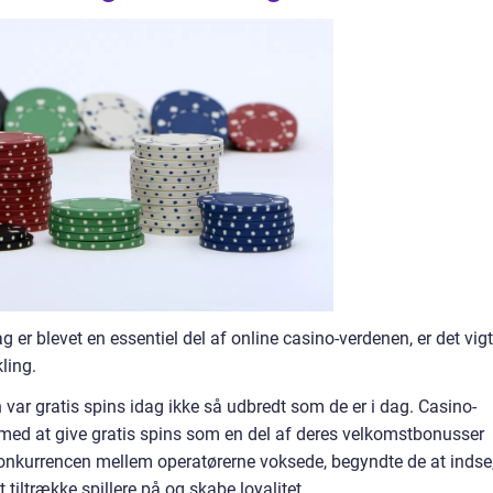
g er blevet en essentiel del af online casino-verdenen, er det vigt
ling.
var gratis spins idag ikke så udbredt som de er i dag. Casino-
med at give gratis spins som en del af deres velkomstbonusser
konkurrencen mellem operatørerne voksede, begyndte de at indse
 tiltrække spillere på og skabe loyalitet.