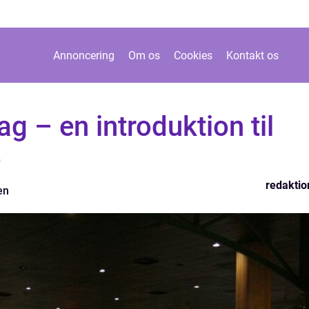
Annoncering
Om os
Cookies
Kontakt os
ag – en introduktion til
e
redaktio
en