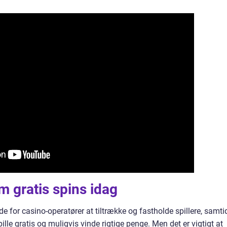
m gratis spins idag
e for casino-operatører at tiltrække og fastholde spillere, samti
ille gratis og muligvis vinde rigtige penge. Men det er vigtigt at