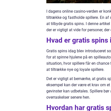
I dagens online casino-verden er konk
tiltrække og fastholde spillere. En af
at tilbyde gratis spins. I denne artike
der er vigtigt at vide for personer, der 
Hvad er gratis spins
Gratis spins idag blev introduceret s
for at spinne hjulene på en spilleaut
situation, hvor spillere får en chance
at tiltrække nye og loyale spillere.
Det er vigtigt at bemærke, at gratis sp
eksempel kan der være et krav om et
gevinster kan udbetales. Spillere bør 
overraskelser senere hen.
Hvordan har gratis sp