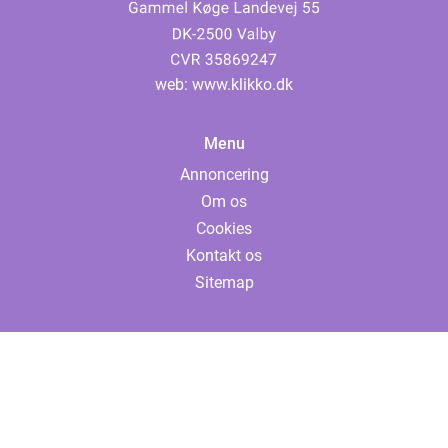
web:
www.klikko.dk
Menu
Annoncering
Om os
Cookies
Kontakt os
Sitemap