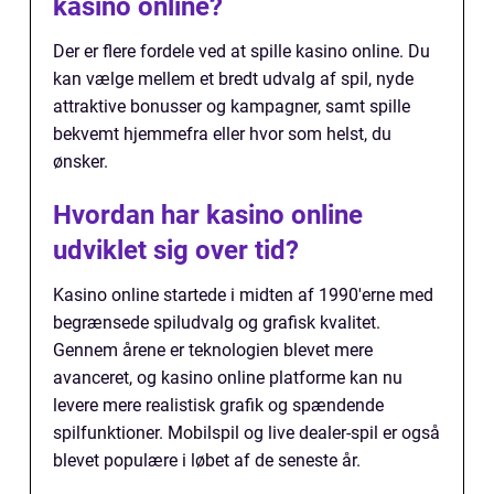
kasino online?
Der er flere fordele ved at spille kasino online. Du
kan vælge mellem et bredt udvalg af spil, nyde
attraktive bonusser og kampagner, samt spille
bekvemt hjemmefra eller hvor som helst, du
ønsker.
Hvordan har kasino online
udviklet sig over tid?
Kasino online startede i midten af 1990'erne med
begrænsede spiludvalg og grafisk kvalitet.
Gennem årene er teknologien blevet mere
avanceret, og kasino online platforme kan nu
levere mere realistisk grafik og spændende
spilfunktioner. Mobilspil og live dealer-spil er også
blevet populære i løbet af de seneste år.