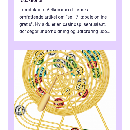
redaktionel
Introduktion: Velkommen til vores
omfattende artikel om “spil 7 kabale online
gratis”. Hvis du er en casinospilsentusiast,
der søger underholdning og udfordring uden
at skulle bruge penge,...