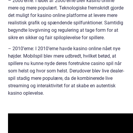
– 2000’erne: I løbet af 2000’erne blev kasino online
mere og mere populært. Teknologiske fremskridt gjorde
det muligt for kasino online platforme at levere mere
realistisk grafik og spændende spilfunktioner. Samtidig
begyndte lovgivning og regulering at tage form for at
sikre en sikker og fair spiloplevelse for spillere.
– 2010’erne: I 2010’erne havde kasino online nået nye
højder. Mobilspil blev mere udbredt, hvilket betød, at
spillere nu kunne nyde deres foretrukne casino spil når
som helst og hvor som helst. Derudover blev live dealer-
spil stadig mere populære, da de kombinerede live
streaming og interaktivitet for at skabe en autentisk
kasino oplevelse.