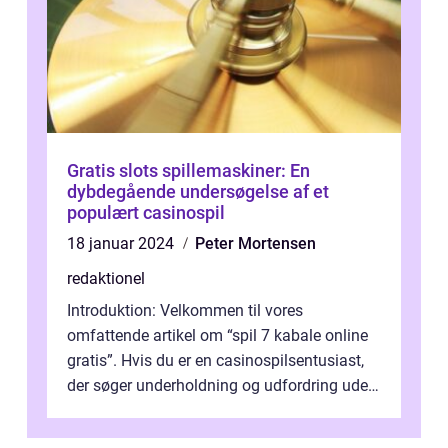
Gratis slots spillemaskiner: En
dybdegående undersøgelse af et
populært casinospil
18 januar 2024
Peter Mortensen
redaktionel
Introduktion: Velkommen til vores
omfattende artikel om “spil 7 kabale online
gratis”. Hvis du er en casinospilsentusiast,
der søger underholdning og udfordring uden
at skulle bruge penge,...