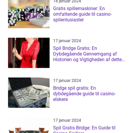
18 januar 2024
Gratis spillemaskiner: En
omfattende guide til casino-
spilentusiaster
17 januar 2024
Spil Bridge Gratis: En
Dybdegående Gennemgang af
Historien og Vigtigheden af dette
Casino Spil
17 januar 2024
Bridge spil gratis: En
dybdegående guide til casino-
elskere
17 januar 2024
Spil Gratis Bridge: En Guide til