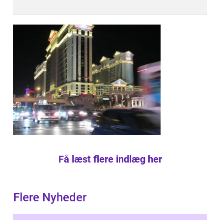
Få læst flere indlæg her
Flere Nyheder