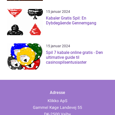
15 januar 2024
Kabaler Gratis Spil: En
Dybdegående Gennemgang
15 januar 2024
Spil 7 kabale online gratis - Den
ultimative guide til
casinospilsentusiaster
Adresse