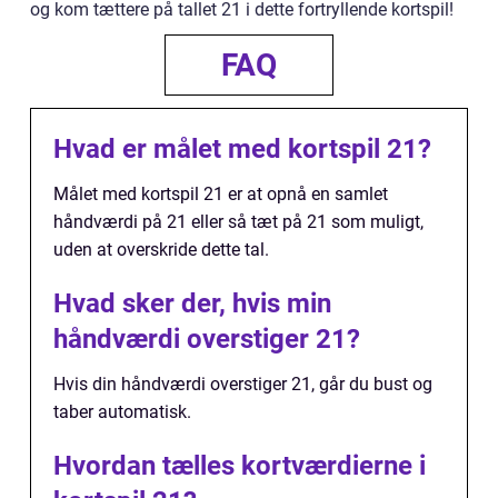
og kom tættere på tallet 21 i dette fortryllende kortspil!
FAQ
Hvad er målet med kortspil 21?
Målet med kortspil 21 er at opnå en samlet
håndværdi på 21 eller så tæt på 21 som muligt,
uden at overskride dette tal.
Hvad sker der, hvis min
håndværdi overstiger 21?
Hvis din håndværdi overstiger 21, går du bust og
taber automatisk.
Hvordan tælles kortværdierne i