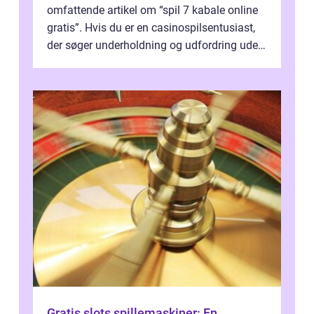
omfattende artikel om “spil 7 kabale online
gratis”. Hvis du er en casinospilsentusiast,
der søger underholdning og udfordring uden
at skulle bruge penge,...
Gratis slots spillemaskiner: En