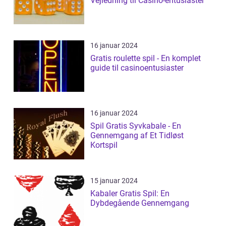
Vejledning til Casino-entusiaster
16 januar 2024
Gratis roulette spil - En komplet
guide til casinoentusiaster
16 januar 2024
Spil Gratis Syvkabale - En
Gennemgang af Et Tidløst
Kortspil
15 januar 2024
Kabaler Gratis Spil: En
Dybdegående Gennemgang