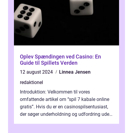
Oplev Spændingen ved Casino: En
Guide til Spillets Verden
12 august 2024
Linnea Jensen
redaktionel
Introduktion: Velkommen til vores
omfattende artikel om “spil 7 kabale online
gratis”. Hvis du er en casinospilsentusiast,
der søger underholdning og udfordring uden
at skulle bruge penge,...