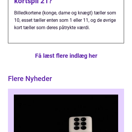
kortspil 21?
Billedkortene (konge, dame og knægt) tæller som
10, esset tæller enten som 1 eller 11, og de øvrige
kort tæller som deres påtrykte værdi.
Få læst flere indlæg her
Flere Nyheder