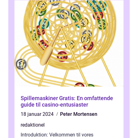
Spillemaskiner Gratis: En omfattende
guide til casino-entusiaster
18 januar 2024
Peter Mortensen
redaktionel
Introduktion: Velkommen til vores