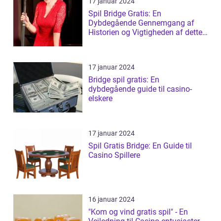
17 januar 2024
Spil Bridge Gratis: En
Dybdegående Gennemgang af
Historien og Vigtigheden af dette
Casino Spil
17 januar 2024
Bridge spil gratis: En
dybdegående guide til casino-
elskere
17 januar 2024
Spil Gratis Bridge: En Guide til
Casino Spillere
16 januar 2024
"Kom og vind gratis spil" - En