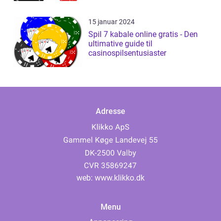
15 januar 2024
Spil 7 kabale online gratis - Den
ultimative guide til
casinospilsentusiaster
Adresse
web:
www.klikko.dk
Menu