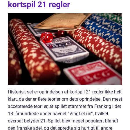
kortspil 21 regler
Historisk set er oprindelsen af kortspil 21 regler ikke helt
klart, da der er flere teorier om dets oprindelse. Den mest
accepterede teori er, at spillet stammer fra Frankrig i det
18. århundrede under navnet “Vingt-et-un”, hvilket
oversat betyder 21. Spillet blev meget populært blandt
den franske adel, og det spredte sig hurtigt til andre