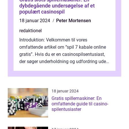
dybdegående undersøgelse af et
populært casinospil
18 januar 2024
Peter Mortensen
redaktionel
Introduktion: Velkommen til vores
omfattende artikel om “spil 7 kabale online
gratis”. Hvis du er en casinospilsentusiast,
der søger underholdning og udfordring uden
at skulle bruge penge,...
18 januar 2024
Gratis spillemaskiner: En
omfattende guide til casino-
spilentusiaster