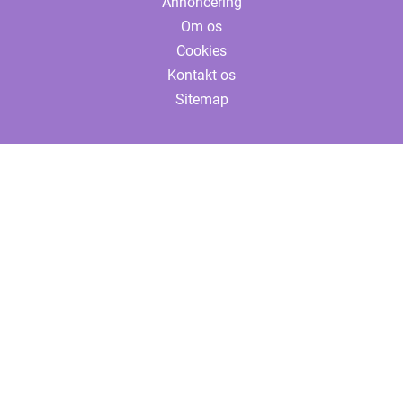
Annoncering
Om os
Cookies
Kontakt os
Sitemap