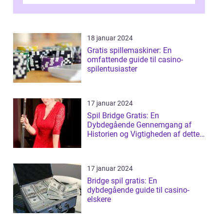
at skulle bruge penge,...
18 januar 2024
Gratis spillemaskiner: En
omfattende guide til casino-
spilentusiaster
17 januar 2024
Spil Bridge Gratis: En
Dybdegående Gennemgang af
Historien og Vigtigheden af dette
Casino Spil
17 januar 2024
Bridge spil gratis: En
dybdegående guide til casino-
elskere