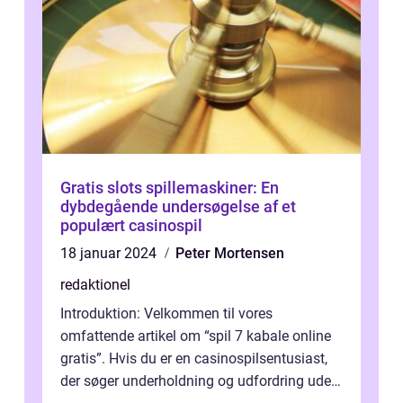
Gratis slots spillemaskiner: En
dybdegående undersøgelse af et
populært casinospil
18 januar 2024
Peter Mortensen
redaktionel
Introduktion: Velkommen til vores
omfattende artikel om “spil 7 kabale online
gratis”. Hvis du er en casinospilsentusiast,
der søger underholdning og udfordring uden