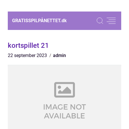
GRATISSPILPÅNETTET.
dk
kortspillet 21
22 september 2023
admin