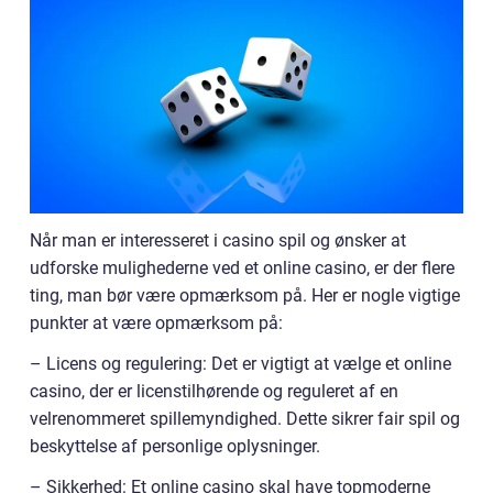
Når man er interesseret i casino spil og ønsker at
udforske mulighederne ved et online casino, er der flere
ting, man bør være opmærksom på. Her er nogle vigtige
punkter at være opmærksom på:
– Licens og regulering: Det er vigtigt at vælge et online
casino, der er licenstilhørende og reguleret af en
velrenommeret spillemyndighed. Dette sikrer fair spil og
beskyttelse af personlige oplysninger.
– Sikkerhed: Et online casino skal have topmoderne