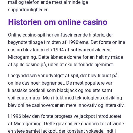
mail og telefon er de mest almindelige
supportmuligheder.
Historien om online casino
Online casino-spil har en fascinerende historie, der
begyndte tilbage i midten af 1990’erne. Det første online
casino blev lanceret i 1994 af softwareudvikleren
Microgaming. Dette åbnede dørene for en helt ny måde
at spille casino på, uden at skulle forlade hjemmet.
I begyndelsen var udvalget af spil, der blev tilbudt på
online casinoer, begrænset. De mest populære var
klassiske bordspil som blackjack og roulette samt
spilleautomater. Men i takt med teknologiens udvikling
blev online casinoverdenen mere innovativ og interaktiv.
I 1996 blev den første progressive jackpot introduceret
af Microgaming. Dette gav spillere chancen for at vinde
en støre samlet jackpot, der konstant voksede, indtil