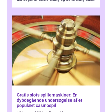
at skulle bruge penge,...
Gratis slots spillemaskiner: En
dybdegående undersøgelse af et
populært casinospil