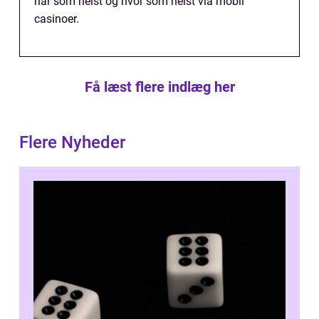
når som helst og hvor som helst via mobil
casinoer.
Få læst flere indlæg her
Flere Nyheder