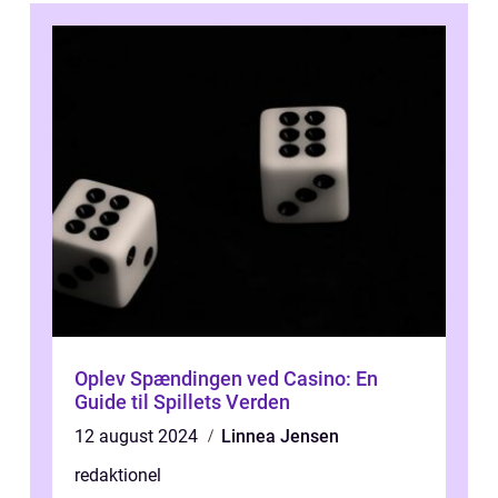
Oplev Spændingen ved Casino: En
Guide til Spillets Verden
12 august 2024
Linnea Jensen
redaktionel