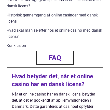
dansk licens?
Historisk gennemgang af online casinoer med dansk
licens
Hvad skal man se efter hos et online casino med dansk
licens?
Konklusion
FAQ
Hvad betyder det, når et online
casino har en dansk licens?
Når et online casino har en dansk licens, betyder
det, at det er godkendt af Spillemyndigheden i
Danmark. Dette garanterer, at casinoet opfylder