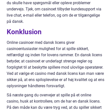
du skulle have spørgsmål eller opleve problemer
undervejs. Tjek, om casinoet tilbyder kundesupport via
live chat, e-mail eller telefon, og om de er tilgængelige
på dansk.
Konklusion
Online casinoer med dansk licens giver
casinoentusiaster mulighed for at spille sikkert,
retfærdigt og inden for lovens rammer. En dansk licens
betyder, at casinoet er underlagt strenge regler og
forpligtet til at beskytte spillere mod ulovlige operatører.
Ved at vælge et casino med dansk licens kan man være
sikker på, at ens spiloplevelse er af høj kvalitet og at ens
oplysninger håndteres forsvarligt.
Så næste gang du overvejer at spille på et online
casino, husk at kontrollere, om de har en dansk licens.
På den måde kan du være tryg ved, at du spiller sikkert