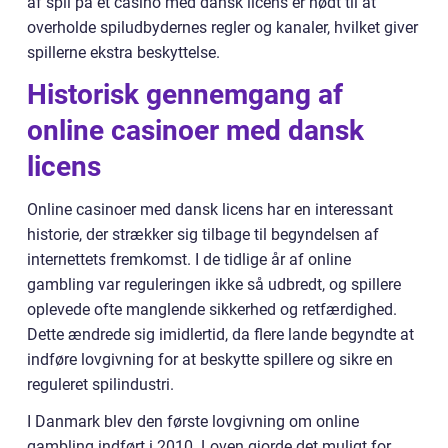
af spil på et casino med dansk licens er nødt til at
overholde spiludbydernes regler og kanaler, hvilket giver
spillerne ekstra beskyttelse.
Historisk gennemgang af
online casinoer med dansk
licens
Online casinoer med dansk licens har en interessant
historie, der strækker sig tilbage til begyndelsen af
internettets fremkomst. I de tidlige år af online
gambling var reguleringen ikke så udbredt, og spillere
oplevede ofte manglende sikkerhed og retfærdighed.
Dette ændrede sig imidlertid, da flere lande begyndte at
indføre lovgivning for at beskytte spillere og sikre en
reguleret spilindustri.
I Danmark blev den første lovgivning om online
gambling indført i 2010. Loven gjorde det muligt for