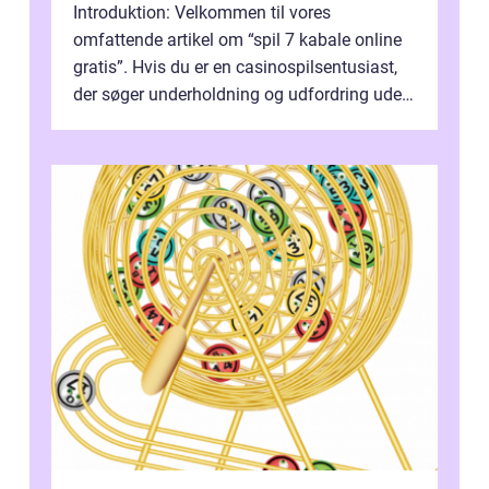
Introduktion: Velkommen til vores
omfattende artikel om “spil 7 kabale online
gratis”. Hvis du er en casinospilsentusiast,
der søger underholdning og udfordring uden
at skulle bruge penge,...