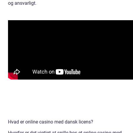
og ansvarligt.
Hvad er online casino med dansk licens?
Hvorfor er det vigtigt at spille hos et online casino med