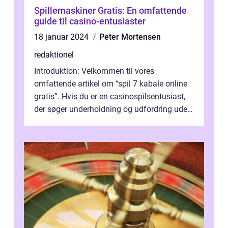
Spillemaskiner Gratis: En omfattende
guide til casino-entusiaster
18 januar 2024
Peter Mortensen
redaktionel
Introduktion: Velkommen til vores
omfattende artikel om “spil 7 kabale online
gratis”. Hvis du er en casinospilsentusiast,
der søger underholdning og udfordring uden
at skulle bruge penge,...