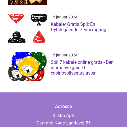
15 januar 2024
Kabaler Gratis Spil: En
Dybdegående Gennemgang
15 januar 2024
Spil 7 kabale online gratis - Den
ultimative guide til
casinospilsentusiaster
Adresse