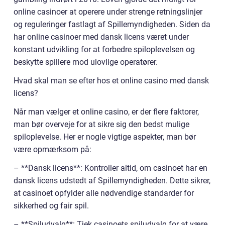
online casinoer at operere under strenge retningslinjer
og reguleringer fastlagt af Spillemyndigheden. Siden da
har online casinoer med dansk licens været under
konstant udvikling for at forbedre spiloplevelsen og
beskytte spillere mod ulovlige operatører.
Hvad skal man se efter hos et online casino med dansk
licens?
Når man vælger et online casino, er der flere faktorer,
man bør overveje for at sikre sig den bedst mulige
spiloplevelse. Her er nogle vigtige aspekter, man bør
være opmærksom på:
– **Dansk licens**: Kontroller altid, om casinoet har en
dansk licens udstedt af Spillemyndigheden. Dette sikrer,
at casinoet opfylder alle nødvendige standarder for
sikkerhed og fair spil.
– **Spiludvalg**: Tjek casinoets spiludvalg for at være