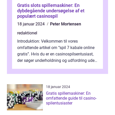
Gratis slots spillemaskiner: En
dybdegående undersøgelse af et
populært casinospil
18 januar 2024
Peter Mortensen
redaktionel
Introduktion: Velkommen til vores
omfattende artikel om “spil 7 kabale online
gratis”. Hvis du er en casinospilsentusiast,
der søger underholdning og udfordring uden
at skulle bruge penge,...
18 januar 2024
Gratis spillemaskiner: En
omfattende guide til casino-
spilentusiaster