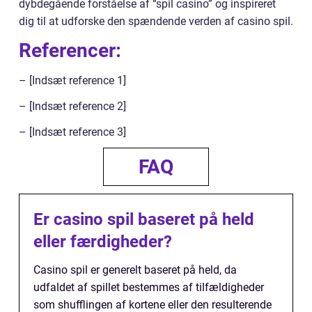
dybdegående forståelse af “spil casino” og inspireret
dig til at udforske den spændende verden af casino spil.
Referencer:
– [Indsæt reference 1]
– [Indsæt reference 2]
– [Indsæt reference 3]
FAQ
Er casino spil baseret på held
eller færdigheder?
Casino spil er generelt baseret på held, da
udfaldet af spillet bestemmes af tilfældigheder
som shufflingen af kortene eller den resulterende