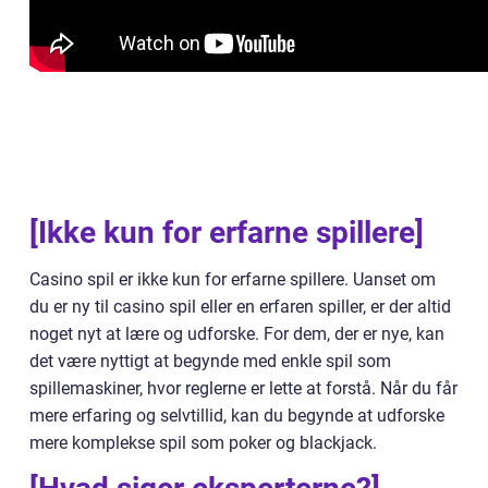
[Ikke kun for erfarne spillere]
Casino spil er ikke kun for erfarne spillere. Uanset om
du er ny til casino spil eller en erfaren spiller, er der altid
noget nyt at lære og udforske. For dem, der er nye, kan
det være nyttigt at begynde med enkle spil som
spillemaskiner, hvor reglerne er lette at forstå. Når du får
mere erfaring og selvtillid, kan du begynde at udforske
mere komplekse spil som poker og blackjack.