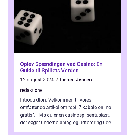
Oplev Spændingen ved Casino: En
Guide til Spillets Verden
12 august 2024
Linnea Jensen
redaktionel
Introduktion: Velkommen til vores
omfattende artikel om “spil 7 kabale online
gratis”. Hvis du er en casinospilsentusiast,
der søger underholdning og udfordring uden
at skulle bruge penge,...