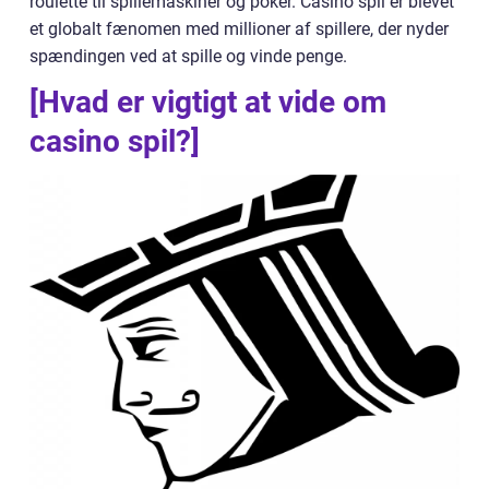
roulette til spillemaskiner og poker. Casino spil er blevet
et globalt fænomen med millioner af spillere, der nyder
spændingen ved at spille og vinde penge.
[Hvad er vigtigt at vide om
casino spil?]