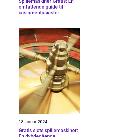
Spillemaskiner Gratis: En
omfattende guide til
casino-entusiaster
18 januar 2024
Gratis slots spillemaskiner:
En dybdegående