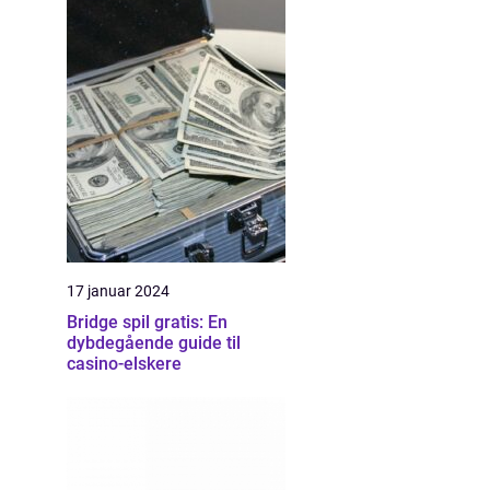
17 januar 2024
Bridge spil gratis: En
dybdegående guide til
casino-elskere