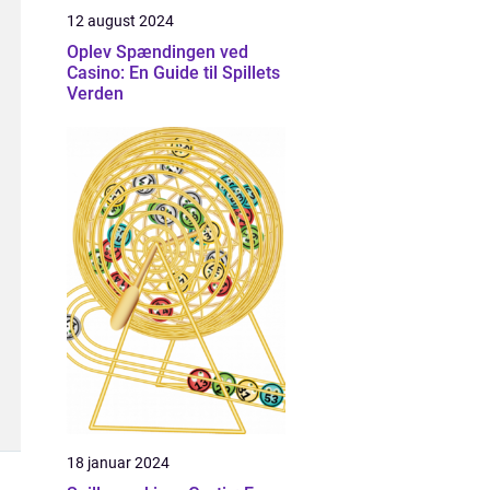
12 august 2024
Oplev Spændingen ved
Casino: En Guide til Spillets
Verden
18 januar 2024