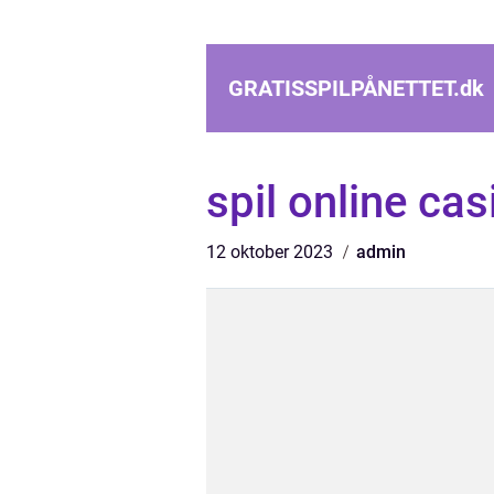
GRATISSPILPÅNETTET.
dk
spil online cas
12 oktober 2023
admin