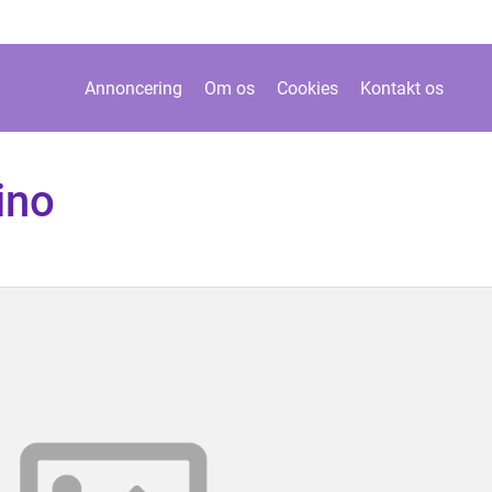
Annoncering
Om os
Cookies
Kontakt os
ino