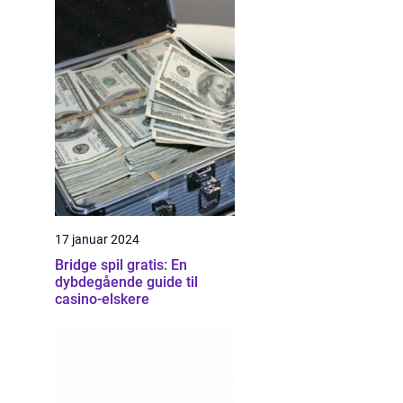
17 januar 2024
Bridge spil gratis: En
dybdegående guide til
casino-elskere