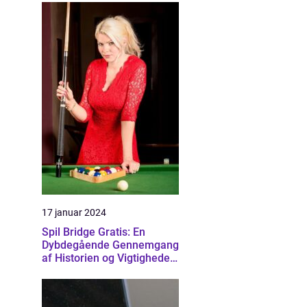
17 januar 2024
Spil Bridge Gratis: En
Dybdegående Gennemgang
af Historien og Vigtigheden
af dette Casino Spil