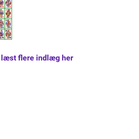
 læst flere indlæg her