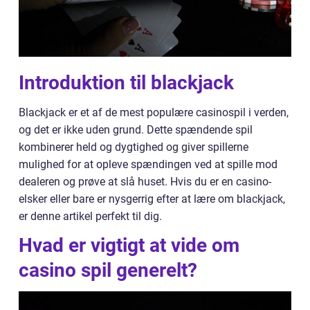
Introduktion til blackjack
Blackjack er et af de mest populære casinospil i verden,
og det er ikke uden grund. Dette spændende spil
kombinerer held og dygtighed og giver spillerne
mulighed for at opleve spændingen ved at spille mod
dealeren og prøve at slå huset. Hvis du er en casino-
elsker eller bare er nysgerrig efter at lære om blackjack,
er denne artikel perfekt til dig.
Hvad er vigtigt at vide om
casino spil generelt?