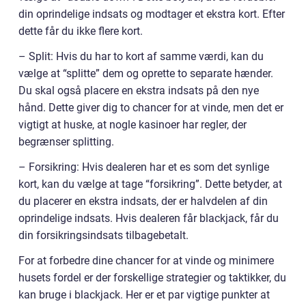
din oprindelige indsats og modtager et ekstra kort. Efter
dette får du ikke flere kort.
– Split: Hvis du har to kort af samme værdi, kan du
vælge at “splitte” dem og oprette to separate hænder.
Du skal også placere en ekstra indsats på den nye
hånd. Dette giver dig to chancer for at vinde, men det er
vigtigt at huske, at nogle kasinoer har regler, der
begrænser splitting.
– Forsikring: Hvis dealeren har et es som det synlige
kort, kan du vælge at tage “forsikring”. Dette betyder, at
du placerer en ekstra indsats, der er halvdelen af din
oprindelige indsats. Hvis dealeren får blackjack, får du
din forsikringsindsats tilbagebetalt.
For at forbedre dine chancer for at vinde og minimere
husets fordel er der forskellige strategier og taktikker, du
kan bruge i blackjack. Her er et par vigtige punkter at