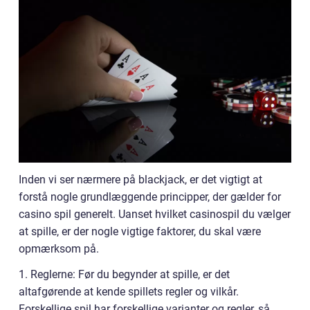
Inden vi ser nærmere på blackjack, er det vigtigt at
forstå nogle grundlæggende principper, der gælder for
casino spil generelt. Uanset hvilket casinospil du vælger
at spille, er der nogle vigtige faktorer, du skal være
opmærksom på.
1. Reglerne: Før du begynder at spille, er det
altafgørende at kende spillets regler og vilkår.
Forskellige spil har forskellige varianter og regler, så