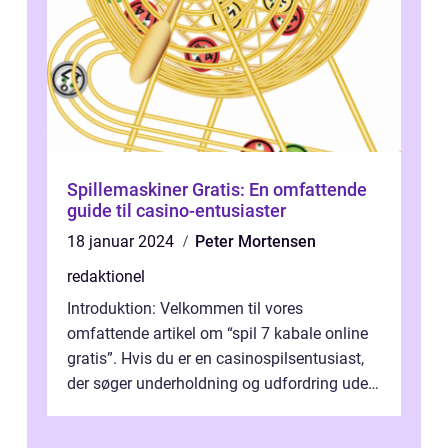
Spillemaskiner Gratis: En omfattende
guide til casino-entusiaster
18 januar 2024
Peter Mortensen
redaktionel
Introduktion: Velkommen til vores
omfattende artikel om “spil 7 kabale online
gratis”. Hvis du er en casinospilsentusiast,
der søger underholdning og udfordring uden
at skulle bruge penge,...