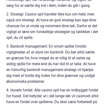
sørg for at sætte dig ind i dem, inden du går i gang.
2. Strategi: Casino spil handler ikke kun om held, men
også om strategi. At have en god strategi kan øge dine
chancer for at vinde og minimere dine tab. Derfor er det
vigtigt at lære om forskellige strategier og taktikker i det
spil, du vil spille.
3. Bankroll management: En smart spiller forstår
vigtigheden af at styre sin bankroll. Du bør altid sætte
en grænse for, hvor meget du er villig til at satse og
aldrig spille for mere end du har råd til at tabe. At have
en fornuftig bankroll management-strategi vil hjælpe
dig med at holde dig inden for dine grænser og undgå
økonomiske problemer.
4. Husets fordel: Alle casino spil har en indbygget fordel
for huset. Det betyder, at i det lange løb vil casinoet altid
have en fordel over spillerne. Du skal være forberedt på