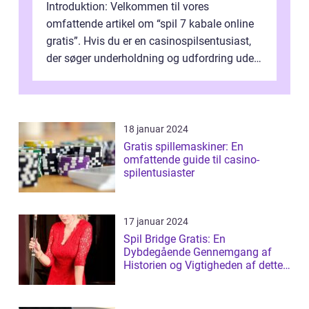
Introduktion: Velkommen til vores
omfattende artikel om “spil 7 kabale online
gratis”. Hvis du er en casinospilsentusiast,
der søger underholdning og udfordring uden
at skulle bruge penge,...
18 januar 2024
Gratis spillemaskiner: En
omfattende guide til casino-
spilentusiaster
17 januar 2024
Spil Bridge Gratis: En
Dybdegående Gennemgang af
Historien og Vigtigheden af dette
Casino Spil