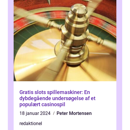
Gratis slots spillemaskiner: En
dybdegående undersøgelse af et
populært casinospil
18 januar 2024
Peter Mortensen
redaktionel