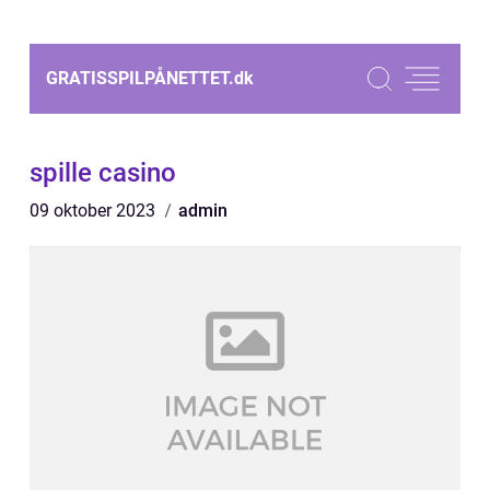
GRATISSPILPÅNETTET.
dk
spille casino
09 oktober 2023
admin