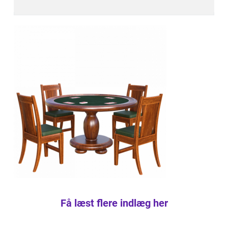
Få læst flere indlæg her